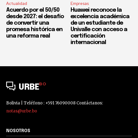
Actualidad
Empresas
Acuerdo por el 50/50
Huawei reconoce la
desde 2027: el desafío
excelencia académica
de convertir una
de un estudiante de
promesa histórica en
Univalle con acceso a
una reforma real
certificación
internacional
BO
URBE
Bolivia | Teléfono : +591 76090008 Contáctanos:
notas@urbe.bo
NOSOTROS