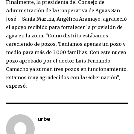
To subscribe, simply enter your email address on our website
Finalmente, la presidenta del Consejo de
or click the subscribe button below. Don't worry, we respect
Administración de la Cooperativa de Aguas San
your privacy and won't spam your inbox. Your information is
José – Santa Martha, Angélica Aramayo, agradeció
safe with us.
el apoyo recibido para fortalecer la provisión de
agua en la zona. “Como distrito estábamos
careciendo de pozos. Teníamos apenas un pozo y
medio para más de 3.000 familias. Con este nuevo
SUBSCRIBE
pozo aprobado por el doctor Luis Fernando
Camacho ya suman tres pozos en funcionamiento.
I've read and accept the
Privacy Policy
.
Estamos muy agradecidos con la Gobernación”,
expresó.
urbe