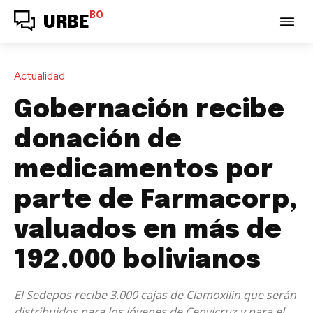
BO
URBE
Actualidad
Gobernación recibe
donación de
medicamentos por
parte de Farmacorp,
valuados en más de
192.000 bolivianos
El Sedepos recibe 3.000 cajas de Clamoxilin que serán
distribuidos para los jóvenes de Cenvicruz y para el