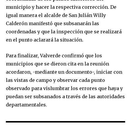
municipio y hacer la respectiva corrección. De
igual manera el alcalde de San Julián Willy
Calderón manifestó que subsanarán las
coordenadas y que la inspección que se realizará
Join our community of
en el punto aclarará la situación.
SUBSCRIBERS and be part of the
conversation.
Para finalizar, Valverde confirmó que los
To subscribe, simply enter your email address on our website
municipios que se dieron cita en la reunión
or click the subscribe button below. Don't worry, we respect
acordaron, -mediante un documento-, iniciar con
your privacy and won't spam your inbox. Your information is
safe with us.
las vistas de campo y observar cada punto
observado para vislumbrar los errores que haya y
puedan ser subsanados a través de las autoridades
departamentales.
SUBSCRIBE