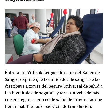
Join our community of
SUBSCRIBERS and be part of the
conversation.
To subscribe, simply enter your email address on our website
or click the subscribe button below. Don't worry, we respect
your privacy and won't spam your inbox. Your information is
safe with us.
Entretanto, Yithzak Leigue, director del Banco de
Sangre, explicó que las unidades de sangre se las
SUBSCRIBE
distribuye a través del Seguro Universal de Salud a
los hospitales de segundo y tercer nivel, además
I've read and accept the
Privacy Policy
.
que entregan a centros de salud de provincias que
tienen habilitados el servicio de transfusión.