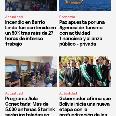
Actualidad
Economía
Incendio en Barrio
Paz apuesta por una
Lindo fue contenido en
Agencia de Turismo
un 50% tras más de 27
con actividad
horas de intenso
financiera y alianza
trabajo
público – privada
Actualidad
Actualidad
Programa Aula
Gobernador afirma que
Conectada: Más de
Bolivia inicia una nueva
5.000 antenas Starlink
etapa con la
serán instaladas en
profundización de las