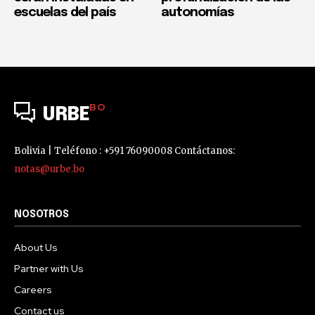
escuelas del país
autonomías
BO
URBE
Bolivia | Teléfono : +591 76090008 Contáctanos:
notas@urbe.bo
NOSOTROS
About Us
Partner with Us
Careers
Contact us