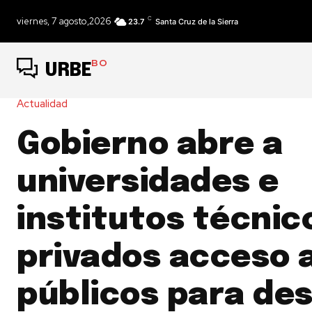
C
viernes, 7 agosto,2026
23.7
Santa Cruz de la Sierra
BO
URBE
Actualidad
Gobierno abre a
universidades e
institutos técnic
privados acceso 
públicos para des