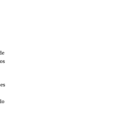
de
tos
des
lo