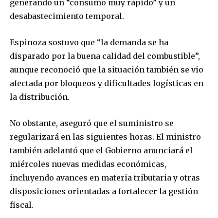
generando un “consumo muy rápido” y un
desabastecimiento temporal.
Espinoza sostuvo que “la demanda se ha
disparado por la buena calidad del combustible”,
aunque reconoció que la situación también se vio
afectada por bloqueos y dificultades logísticas en
la distribución.
No obstante, aseguró que el suministro se
regularizará en las siguientes horas. El ministro
también adelantó que el Gobierno anunciará el
miércoles nuevas medidas económicas,
incluyendo avances en materia tributaria y otras
disposiciones orientadas a fortalecer la gestión
Join our community of
fiscal.
SUBSCRIBERS and be part of the