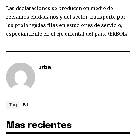
conversation.
Las declaraciones se producen en medio de
reclamos ciudadanos y del sector transporte por
To subscribe, simply enter your email address on our website
las prolongadas filas en estaciones de servicio,
or click the subscribe button below. Don't worry, we respect
your privacy and won't spam your inbox. Your information is
especialmente en el eje oriental del país. /ERBOL/
safe with us.
urbe
SUBSCRIBE
I've read and accept the
Privacy Policy
.
B1
Tag
Mas recientes