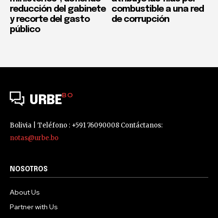
reducción del gabinete
combustible a una red
y recorte del gasto
de corrupción
público
BO
URBE
Bolivia | Teléfono : +591 76090008 Contáctanos:
notas@urbe.bo
NOSOTROS
About Us
Partner with Us