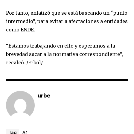
Por tanto, enfatizó que se está buscando un “punto
intermedio”, para evitar a afectaciones a entidades
Join our community of
como ENDE.
SUBSCRIBERS and be part of the
conversation.
“Estamos trabajando en ello y esperamos a la
brevedad sacar a la normativa correspondiente”,
To subscribe, simply enter your email address on our website
or click the subscribe button below. Don't worry, we respect
recalcó. /Erbol/
your privacy and won't spam your inbox. Your information is
safe with us.
urbe
SUBSCRIBE
I've read and accept the
Privacy Policy
.
A1
Tag