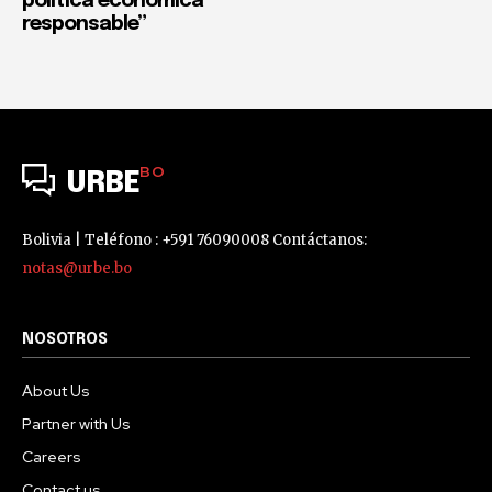
política económica
responsable”
BO
URBE
Bolivia | Teléfono : +591 76090008 Contáctanos:
notas@urbe.bo
NOSOTROS
About Us
Partner with Us
Careers
Contact us