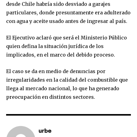
desde Chile habría sido desviado a garajes
particulares, donde presuntamente era adulterado
con agua y aceite usado antes de ingresar al país.
El Ejecutivo aclaró que será el Ministerio Público
quien defina la situación jurídica de los
implicados, en el marco del debido proceso.
El caso se da en medio de denuncias por
irregularidades en la calidad del combustible que
Join our community of
llega al mercado nacional, lo que ha generado
SUBSCRIBERS and be part of the
preocupación en distintos sectores.
conversation.
To subscribe, simply enter your email address on our website
or click the subscribe button below. Don't worry, we respect
your privacy and won't spam your inbox. Your information is
urbe
safe with us.