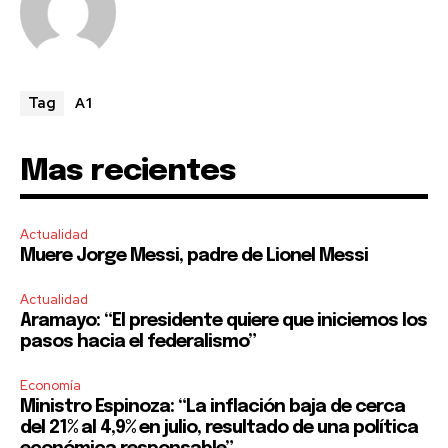
A1
Tag
SUBSCRIBE
Mas recientes
I've read and accept the
Privacy Policy
.
Actualidad
Muere Jorge Messi, padre de Lionel Messi
Actualidad
Aramayo: “El presidente quiere que iniciemos los
pasos hacia el federalismo”
Economía
Ministro Espinoza: “La inflación baja de cerca
del 21% al 4,9% en julio, resultado de una política