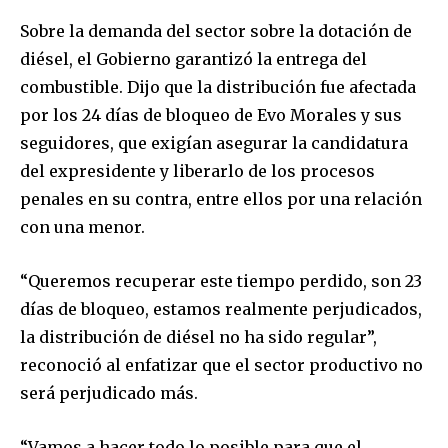
SUBSCRIBERS and be part of the
Sobre la demanda del sector sobre la dotación de
conversation.
diésel, el Gobierno garantizó la entrega del
To subscribe, simply enter your email address on our website
combustible. Dijo que la distribución fue afectada
or click the subscribe button below. Don't worry, we respect
por los 24 días de bloqueo de Evo Morales y sus
your privacy and won't spam your inbox. Your information is
safe with us.
seguidores, que exigían asegurar la candidatura
del expresidente y liberarlo de los procesos
penales en su contra, entre ellos por una relación
con una menor.
SUBSCRIBE
“Queremos recuperar este tiempo perdido, son 23
días de bloqueo, estamos realmente perjudicados,
I've read and accept the
Privacy Policy
.
la distribución de diésel no ha sido regular”,
reconoció al enfatizar que el sector productivo no
será perjudicado más.
“Vamos a hacer todo lo posible para que el