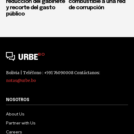
reducción del gabinete
combustible a una red
y recorte del gasto
de corrupción
público
BO
URBE
Bolivia | Teléfono : +591 76090008 Contáctanos:
notas@urbe.bo
NOSOTROS
About Us
Partner with Us
Careers