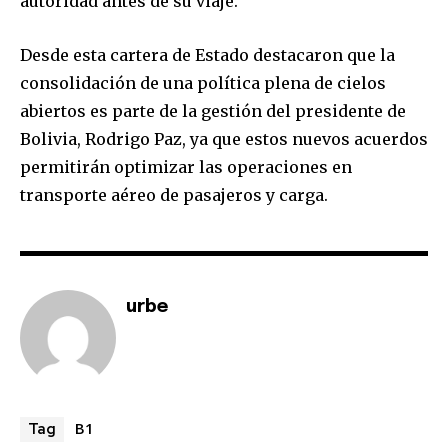
autoridad antes de su viaje.
Desde esta cartera de Estado destacaron que la
consolidación de una política plena de cielos
Join our community of
abiertos es parte de la gestión del presidente de
SUBSCRIBERS and be part of the
conversation.
Bolivia, Rodrigo Paz, ya que estos nuevos acuerdos
permitirán optimizar las operaciones en
To subscribe, simply enter your email address on our website
transporte aéreo de pasajeros y carga.
or click the subscribe button below. Don't worry, we respect
your privacy and won't spam your inbox. Your information is
safe with us.
urbe
SUBSCRIBE
I've read and accept the
Privacy Policy
.
B1
Tag