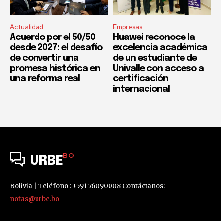
Actualidad
Empresas
Acuerdo por el 50/50
Huawei reconoce la
desde 2027: el desafío
excelencia académica
de convertir una
de un estudiante de
promesa histórica en
Univalle con acceso a
una reforma real
certificación
internacional
BO
URBE
Bolivia | Teléfono : +591 76090008 Contáctanos:
notas@urbe.bo