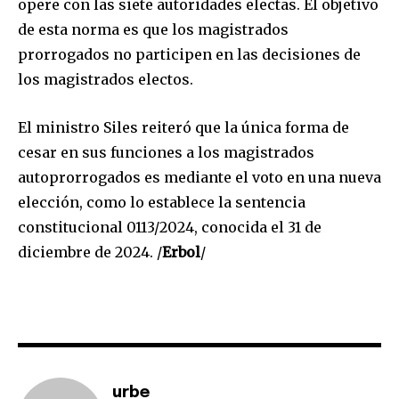
opere con las siete autoridades electas. El objetivo
de esta norma es que los magistrados
prorrogados no participen en las decisiones de
los magistrados electos.
El ministro Siles reiteró que la única forma de
Join our community of
cesar en sus funciones a los magistrados
SUBSCRIBERS and be part of the
autoprorrogados es mediante el voto en una nueva
conversation.
elección, como lo establece la sentencia
To subscribe, simply enter your email address on our website
constitucional 0113/2024, conocida el 31 de
or click the subscribe button below. Don't worry, we respect
diciembre de 2024. /
Erbol
/
your privacy and won't spam your inbox. Your information is
safe with us.
SUBSCRIBE
urbe