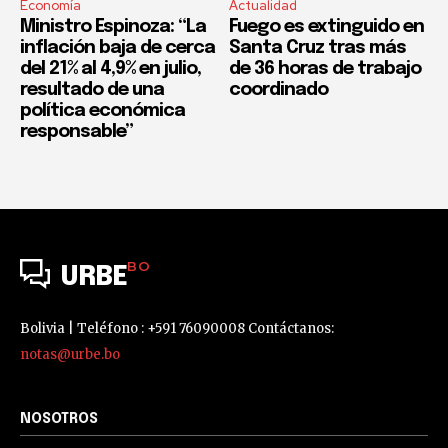
Economía
Actualidad
Ministro Espinoza: “La
Fuego es extinguido en
inflación baja de cerca
Santa Cruz tras más
del 21% al 4,9% en julio,
de 36 horas de trabajo
resultado de una
coordinado
política económica
responsable”
BO
URBE
Bolivia | Teléfono : +591 76090008 Contáctanos:
notas@urbe.bo
NOSOTROS