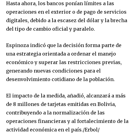
Hasta ahora, los bancos ponían límites a las
operaciones en el exterior o de pago de servicios
digitales, debido a la escasez del dólar y la brecha
del tipo de cambio oficial y paralelo.
Join our community of
SUBSCRIBERS and be part of the
Espinoza indicó que la decisión forma parte de
conversation.
una estrategia orientada a ordenar el manejo
To subscribe, simply enter your email address on our website
económico y superar las restricciones previas,
or click the subscribe button below. Don't worry, we respect
generando nuevas condiciones para el
your privacy and won't spam your inbox. Your information is
desenvolvimiento cotidiano de la población.
safe with us.
El impacto de la medida, añadió, alcanzará a más
de 8 millones de tarjetas emitidas en Bolivia,
contribuyendo a la normalización de las
SUBSCRIBE
operaciones financieras y al fortalecimiento de la
actividad económica en el país./Erbol/
I've read and accept the
Privacy Policy
.