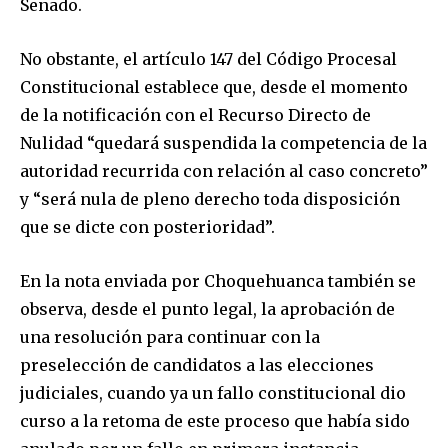
SUBSCRIBERS and be part of the
Senado.
conversation.
No obstante, el artículo 147 del Código Procesal
To subscribe, simply enter your email address on our website
Constitucional establece que, desde el momento
or click the subscribe button below. Don't worry, we respect
your privacy and won't spam your inbox. Your information is
de la notificación con el Recurso Directo de
safe with us.
Nulidad “quedará suspendida la competencia de la
autoridad recurrida con relación al caso concreto”
y “será nula de pleno derecho toda disposición
que se dicte con posterioridad”.
SUBSCRIBE
En la nota enviada por Choquehuanca también se
observa, desde el punto legal, la aprobación de
I've read and accept the
Privacy Policy
.
una resolución para continuar con la
preselección de candidatos a las elecciones
judiciales, cuando ya un fallo constitucional dio
curso a la retoma de este proceso que había sido