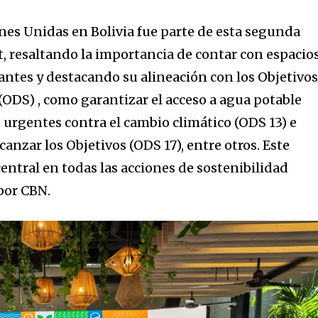
d be part
tion.
ones Unidas en Bolivia fue parte de esta segunda
 resaltando la importancia de contar con espacio
mail address on our website or click
antes y destacando su alineación con los Objetivo
t worry, we respect your privacy and
I've read and a
(ODS) , como garantizar el acceso a agua potable
mation is safe with us.
 urgentes contra el cambio climático (ODS 13) e
canzar los Objetivos (ODS 17), entre otros. Este
entral en todas las acciones de sostenibilidad
por CBN.