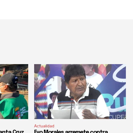
Actualidad
anta Cruz
Evo Morales arremete contra