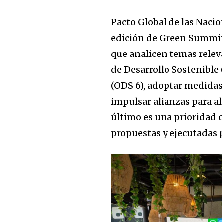
SUBSCRIBERS an
of the conversa
Pacto Global de las Naci
edición de Green Summit,
To subscribe, simply enter your e
que analicen temas relev
the subscribe button below. Don'
de Desarrollo Sostenible 
won't spam your inbox. Your infor
(ODS 6), adoptar medidas
impulsar alianzas para al
último es una prioridad c
propuestas y ejecutadas 