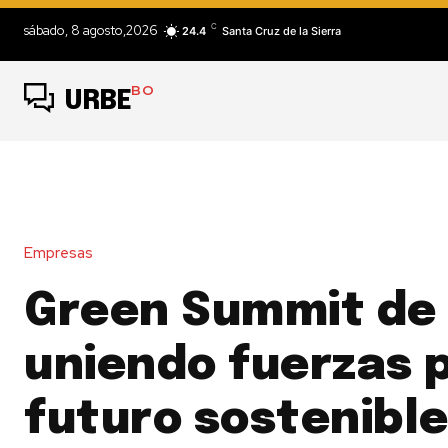
C
sábado, 8 agosto,2026
24.4
Santa Cruz de la Sierra
BO
URBE
Empresas
Green Summit de
uniendo fuerzas 
futuro sostenibl