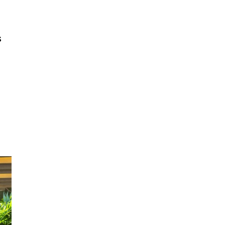
SUBSCRIBE
s
s
ccept the
Privacy Policy
.