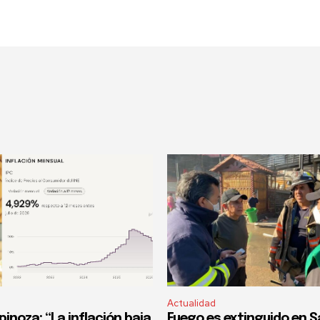
Actualidad
pinoza: “La inflación baja
Fuego es extinguido en S