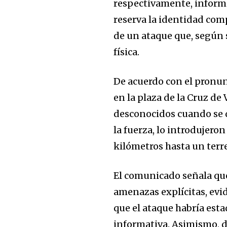
respectivamente, inform
reserva la identidad comp
de un ataque que, según 
física.
De acuerdo con el pronun
en la plaza de la Cruz de 
desconocidos cuando se di
la fuerza, lo introdujer
kilómetros hasta un terr
El comunicado señala que
amenazas explícitas, evi
Join our commu
que el ataque habría esta
informativa. Asimismo, d
SUBSCRIBERS an