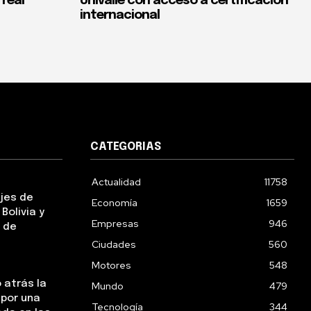
 real
Univalle con acceso a certificación
internacional
CATEGORIAS
Actualidad
11758
ejes de
Economía
1659
Bolivia y
Empresas
946
 de
Ciudades
560
Motores
548
 atrás la
Mundo
479
 por una
Tecnología
344