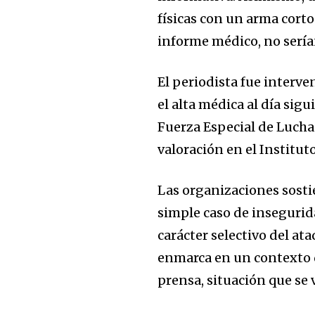
físicas con un arma cort
of the conversa
informe médico, no sería
To subscribe, simply enter your e
the subscribe button below. Don'
El periodista fue interve
won't spam your inbox. Your infor
el alta médica al día sig
Fuerza Especial de Lucha
valoración en el Institut
Las organizaciones sost
simple caso de insegurid
carácter selectivo del at
enmarca en un contexto d
prensa, situación que se