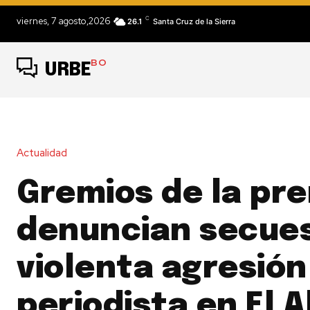
C
viernes, 7 agosto,2026
26.1
Santa Cruz de la Sierra
BO
URBE
Actualidad
Gremios de la pr
denuncian secues
violenta agresión
periodista en El A