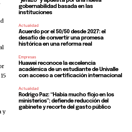
“jefazo” y apuesta por una nueva
n
gobernabilidad basada en las
a
instituciones
ad
Actualidad
Acuerdo por el 50/50 desde 2027: el
desafío de convertir una promesa
histórica en una reforma real
al
Empresas
Huawei reconoce la excelencia
or
académica de un estudiante de Univalle
 15
con acceso a certificación internacional
Actualidad
Rodrigo Paz: “Había mucho flojo en los
ministerios”; defiende reducción del
gabinete y recorte del gasto público
 y