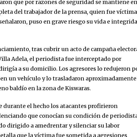
aron que por razones de seguridad se mantiene e
leta del trabajador de la prensa, quien fue víctim
señalaron, puso en grave riesgo su vida e integrid
ciamiento, tras cubrir un acto de campaña elector
Villa Adela, el periodista fue interceptado por
rigía a su domicilio. Los agresores lo redujeron p
on en un vehículo y lo trasladaron aproximadamente
eno baldío en la zona de Kiswaras.
 durante el hecho los atacantes profirieron
denciando que conocían su condición de periodista
nity of
do dirigido a amedrentar y silenciar su labor
etalla que la víctima fue sometida a agresiones
d be part