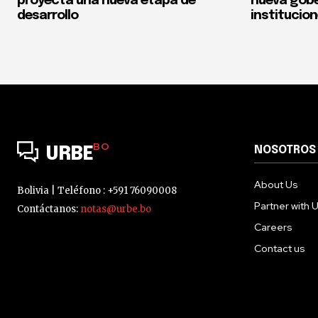
proyecta una nueva etapa de
nueva gobe
desarrollo
institucio
BO
NOSOTROS
URBE
About Us
Bolivia | Teléfono : +591 76090008
Partner with 
Contáctanos:
notas@urbe.bo
Careers
Contact us