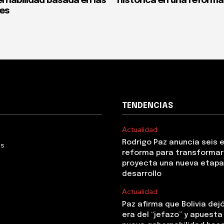
rnabilidad basada en las
histórica en una reforma
nes
TENDENCIAS
Actualidad
Rodrigo Paz anuncia seis 
Us
reforma para transformar 
proyecta una nueva etapa
desarrollo
Actualidad
Paz afirma que Bolivia dejó
era del “jefazo” y apuesta