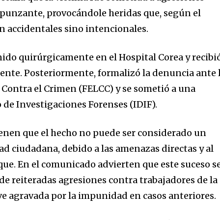
opunzante, provocándole heridas que, según el
tion.
n accidentales sino intencionales.
mail address on our website or click
t worry, we respect your privacy and
nido quirúrgicamente en el Hospital Corea y recibi
I've read and a
mation is safe with us.
uiente. Posteriormente, formalizó la denuncia ante 
 Contra el Crimen (FELCC) y se sometió a una
o de Investigaciones Forenses (IDIF).
ienen que el hecho no puede ser considerado un
ad ciudadana, debido a las amenazas directas y al
aque. En el comunicado advierten que este suceso s
e reiteradas agresiones contra trabajadores de la
 ve agravada por la impunidad en casos anteriores.