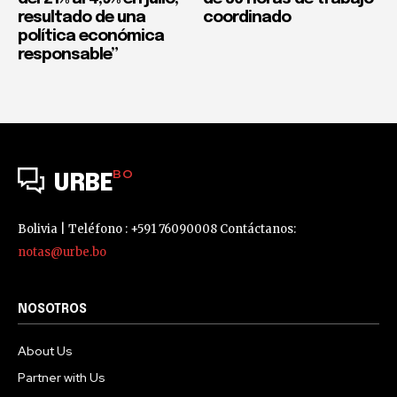
resultado de una
coordinado
política económica
responsable”
BO
URBE
Bolivia | Teléfono : +591 76090008 Contáctanos:
notas@urbe.bo
NOSOTROS
About Us
Partner with Us