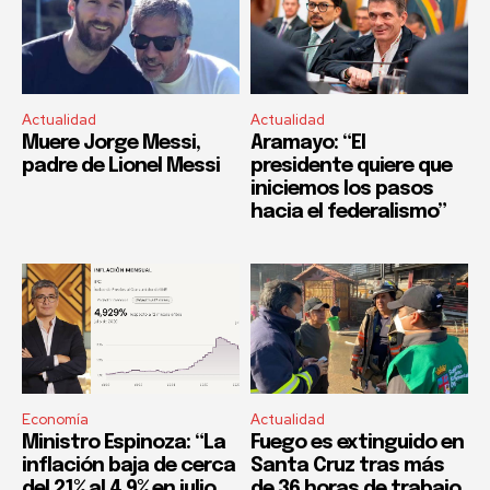
Actualidad
Actualidad
Muere Jorge Messi,
Aramayo: “El
padre de Lionel Messi
presidente quiere que
iniciemos los pasos
hacia el federalismo”
Economía
Actualidad
Ministro Espinoza: “La
Fuego es extinguido en
inflación baja de cerca
Santa Cruz tras más
del 21% al 4,9% en julio,
de 36 horas de trabajo