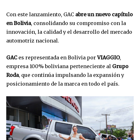
Con este lanzamiento, GAC
abre un nuevo capítulo
en Bolivia
, consolidando su compromiso con la
innovación, la calidad y el desarrollo del mercado
automotriz nacional.
GAC
es representada en Bolivia por
VIAGGIO
,
empresa 100% boliviana perteneciente al
Grupo
Roda
, que continúa impulsando la expansión y
posicionamiento de la marca en todo el país.
Join our community of
SUBSCRIBERS and be part of the
conversation.
To subscribe, simply enter your email address on our website
or click the subscribe button below. Don't worry, we respect
your privacy and won't spam your inbox. Your information is