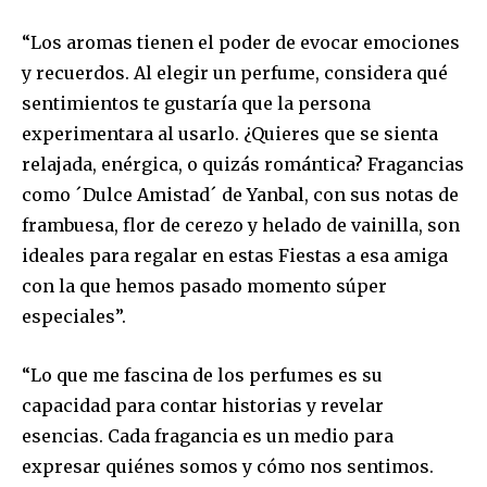
“Los aromas tienen el poder de evocar emociones
y recuerdos. Al elegir un perfume, considera qué
sentimientos te gustaría que la persona
Join our community of
experimentara al usarlo. ¿Quieres que se sienta
SUBSCRIBERS and be part of the
relajada, enérgica, o quizás romántica? Fragancias
conversation.
como ´Dulce Amistad´ de Yanbal, con sus notas de
frambuesa, flor de cerezo y helado de vainilla, son
To subscribe, simply enter your email address on our website
or click the subscribe button below. Don't worry, we respect
ideales para regalar en estas Fiestas a esa amiga
your privacy and won't spam your inbox. Your information is
con la que hemos pasado momento súper
safe with us.
especiales”.
“Lo que me fascina de los perfumes es su
capacidad para contar historias y revelar
esencias. Cada fragancia es un medio para
SUBSCRIBE
expresar quiénes somos y cómo nos sentimos.