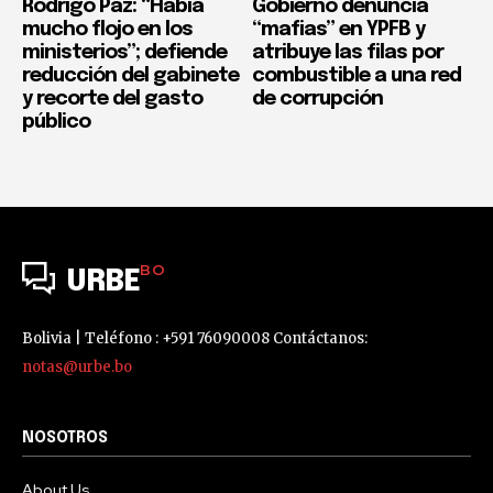
Rodrigo Paz: “Había
Gobierno denuncia
mucho flojo en los
“mafias” en YPFB y
ministerios”; defiende
atribuye las filas por
reducción del gabinete
combustible a una red
y recorte del gasto
de corrupción
público
BO
URBE
Bolivia | Teléfono : +591 76090008 Contáctanos:
notas@urbe.bo
NOSOTROS
About Us