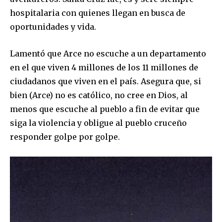
hospitalaria con quienes llegan en busca de
oportunidades y vida.
Lamentó que Arce no escuche a un departamento
en el que viven 4 millones de los 11 millones de
Join our community of
ciudadanos que viven en el país. Asegura que, si
SUBSCRIBERS and be part of the
conversation.
bien (Arce) no es católico, no cree en Dios, al
menos que escuche al pueblo a fin de evitar que
To subscribe, simply enter your email address on our website
siga la violencia y obligue al pueblo cruceño
or click the subscribe button below. Don't worry, we respect
your privacy and won't spam your inbox. Your information is
responder golpe por golpe.
safe with us.
SUBSCRIBE