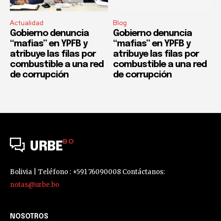
Actualidad
Blog
Gobierno denuncia
Gobierno denuncia
“mafias” en YPFB y
“mafias” en YPFB y
atribuye las filas por
atribuye las filas por
combustible a una red
combustible a una red
de corrupción
de corrupción
BO
URBE
Bolivia | Teléfono : +591 76090008 Contáctanos:
notas@urbe.bo
NOSOTROS