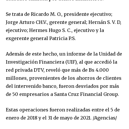
Se trata de Ricardo M. O., presidente ejecutivo;
Jorge Arturo CH.V., gerente general; Hernán S. V. D,
Join our community of
ejecutivo; Hermes Hugo S. C., ejecutivo y la
SUBSCRIBERS and be part of the
exgerente general Patricia P.S.
conversation.
Además de este hecho, un informe de la Unidad de
To subscribe, simply enter your email address on our website
or click the subscribe button below. Don't worry, we respect
Investigación Financiera (UIF), al que accedió la
your privacy and won't spam your inbox. Your information is
red privada DTV, reveló que más de Bs 4.000
safe with us.
millones, provenientes de los ahorros de clientes
del intervenido banco, fueron desviados por más
de 50 empresarios a Santa Cruz Financial Group.
Estas operaciones fueron realizadas entre el 5 de
SUBSCRIBE
enero de 2018 y el 31 de mayo de 2021. /Agencias/
I've read and accept the
Privacy Policy
.