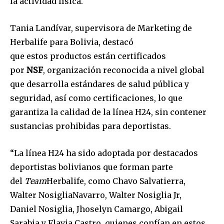
la actividad física.
Tania Landívar, supervisora de Marketing de
Herbalife para Bolivia, destacó
que estos productos están certificados
por
NSF
, organización reconocida a nivel global
que desarrolla estándares de salud pública y
seguridad, así como certificaciones, lo que
Join our community of
garantiza la calidad de la línea H24, sin contener
SUBSCRIBERS and be part of the
sustancias prohibidas para deportistas.
conversation.
To subscribe, simply enter your email address on our website
“La línea H24 ha sido adoptada por destacados
or click the subscribe button below. Don't worry, we respect
deportistas bolivianos que forman parte
your privacy and won't spam your inbox. Your information is
del
Team
Herbalife, como Chavo Salvatierra,
safe with us.
Walter NosigliaNavarro, Walter Nosiglia Jr,
Daniel Nosiglia, Jhoselyn Camargo, Abigail
Sarabia y Flavia Castro, quienes confían en estos