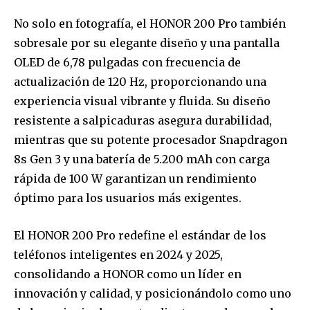
No solo en fotografía, el HONOR 200 Pro también
sobresale por su elegante diseño y una pantalla
OLED de 6,78 pulgadas con frecuencia de
actualización de 120 Hz, proporcionando una
Join our community of
experiencia visual vibrante y fluida. Su diseño
SUBSCRIBERS and be part of the
resistente a salpicaduras asegura durabilidad,
conversation.
mientras que su potente procesador Snapdragon
To subscribe, simply enter your email address on our website
8s Gen 3 y una batería de 5.200 mAh con carga
or click the subscribe button below. Don't worry, we respect
rápida de 100 W garantizan un rendimiento
your privacy and won't spam your inbox. Your information is
safe with us.
óptimo para los usuarios más exigentes.
El HONOR 200 Pro redefine el estándar de los
teléfonos inteligentes en 2024 y 2025,
consolidando a HONOR como un líder en
SUBSCRIBE
innovación y calidad, y posicionándolo como uno