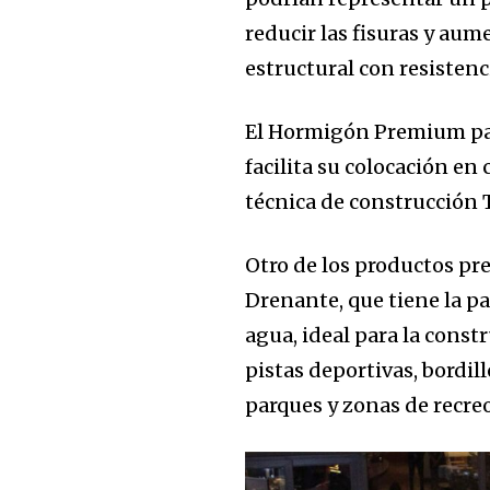
Join our commu
reducir las fisuras y aum
SUBSCRIBERS an
estructural con resistenc
of the conversa
El Hormigón Premium para
To subscribe, simply enter your e
facilita su colocación e
the subscribe button below. Don'
técnica de construcción 
won't spam your inbox. Your infor
Otro de los productos p
Drenante, que tiene la p
agua, ideal para la const
pistas deportivas, bordil
parques y zonas de recreo