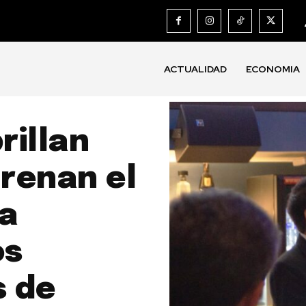
ACTUALIDAD
ECONOMIA
rillan
drenan el
la
os
s de