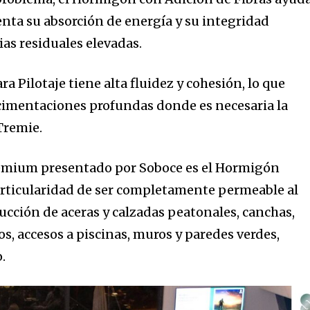
nity of
enta su absorción de energía y su integridad
d be part
ias residuales elevadas.
tion.
 Pilotaje tiene alta fluidez y cohesión, lo que
mail address on our website or click
n cimentaciones profundas donde es necesaria la
t worry, we respect your privacy and
I've read and a
Tremie.
mation is safe with us.
remium presentado por Soboce es el Hormigón
articularidad de ser completamente permeable al
rucción de aceras y calzadas peatonales, canchas,
los, accesos a piscinas, muros y paredes verdes,
.