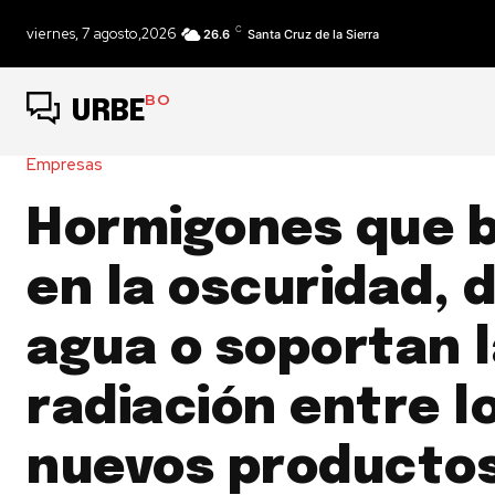
C
viernes, 7 agosto,2026
26.6
Santa Cruz de la Sierra
BO
URBE
Empresas
Hormigones que b
en la oscuridad, 
agua o soportan 
radiación entre l
nuevos producto