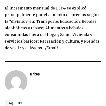
El incremento mensual de 1,31% se explicó
principalmente por el aumento de precios según
la “división” en: Transporte; Educación; Bebidas
alcohólicas y tabaco; Alimentos y bebidas
consumidas fuera del hogar; Salud; Vivienda y
servicios básicos; Recreación y cultura, y Prendas
de vestir y calzados. /Erbol/
Join our community of
urbe
SUBSCRIBERS and be part of the
conversation.
To subscribe, simply enter your email address on our website
or click the subscribe button below. Don't worry, we respect
B2
Tag