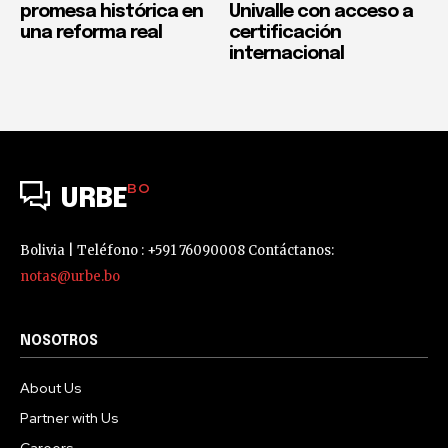
promesa histórica en
Univalle con acceso a
una reforma real
certificación
internacional
BO
URBE
Bolivia | Teléfono : +591 76090008 Contáctanos:
notas@urbe.bo
NOSOTROS
About Us
Partner with Us
Careers