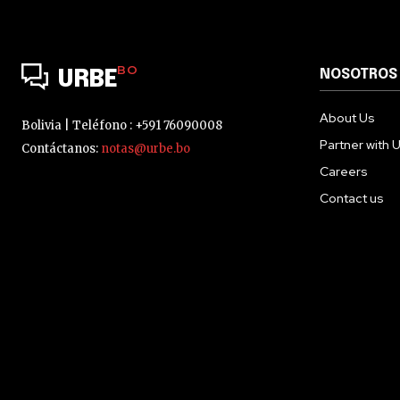
BO
NOSOTROS
URBE
About Us
Bolivia | Teléfono : +591 76090008
Partner with 
Contáctanos:
notas@urbe.bo
Careers
Contact us