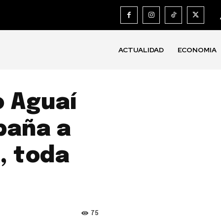
ACTUALIDAD
ECONOMIA
o Aguaí
paña a
, toda
75