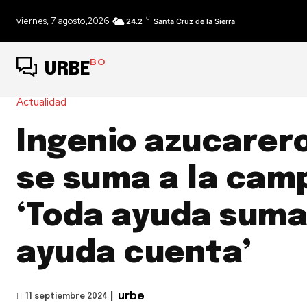
C
viernes, 7 agosto,2026
24.2
Santa Cruz de la Sierra
BO
URBE
Actualidad
Ingenio azucarer
se suma a la cam
‘Toda ayuda suma
ayuda cuenta’
|
urbe
11 septiembre 2024