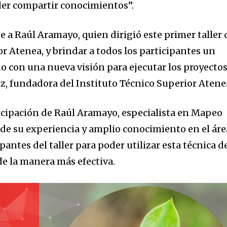
er compartir conocimientos”.
nity of
d be part
 Raúl Aramayo, quien dirigió este primer taller 
tion.
r Atenea, y brindar a todos los participantes un
 con una nueva visión para ejecutar los proyectos
mail address on our website or click
, fundadora del Instituto Técnico Superior Atene
t worry, we respect your privacy and
I've read and a
mation is safe with us.
icipación de Raúl Aramayo, especialista en Mapeo
de su experiencia y amplio conocimiento en el áre
ipantes del taller para poder utilizar esta técnica d
de la manera más efectiva.