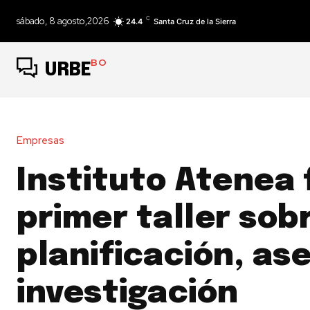
C
sábado, 8 agosto,2026
24.4
Santa Cruz de la Sierra
BO
URBE
Empresas
Instituto Atenea 
primer taller sob
planificación, ase
investigación