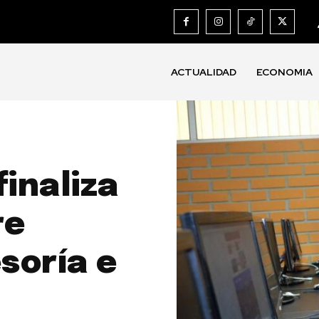
ACTUALIDAD
ECONOMIA
finaliza
re
soría e