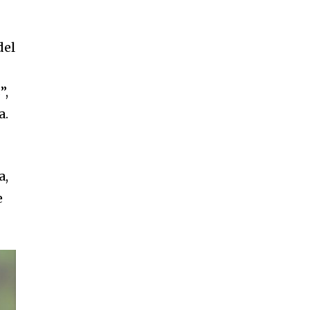
del
SUBSCRIBE
”,
a.
ccept the
Privacy Policy
.
a,
e