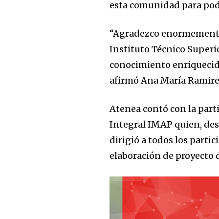
esta comunidad para pod
Join our commu
SUBSCRIBERS an
“Agradezco enormemente a
of the conversa
Instituto Técnico Superio
conocimiento enriquecido
To subscribe, simply enter your e
afirmó Ana María Ramirez
the subscribe button below. Don'
won't spam your inbox. Your infor
Atenea contó con la part
Integral IMAP quien, des
dirigió a todos los partic
elaboración de proyecto 