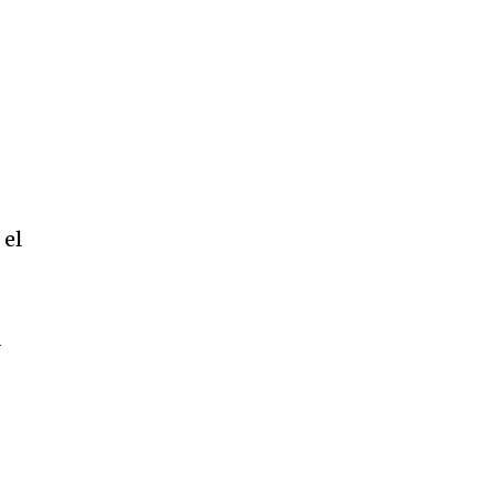
n
 el
a