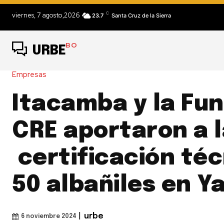
C
viernes, 7 agosto,2026
23.7
Santa Cruz de la Sierra
BO
URBE
Empresas
Itacamba y la Fu
CRE aportaron a 
certificación téc
50 albañiles en Y
|
urbe
6 noviembre 2024