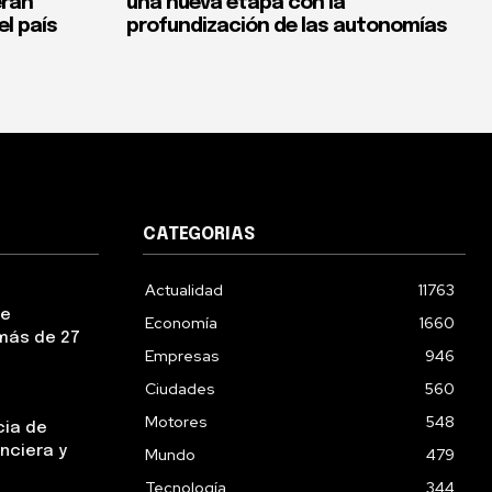
erán
una nueva etapa con la
el país
profundización de las autonomías
CATEGORIAS
Actualidad
11763
ue
Economía
1660
más de 27
Empresas
946
Ciudades
560
Motores
548
cia de
nciera y
Mundo
479
Tecnología
344