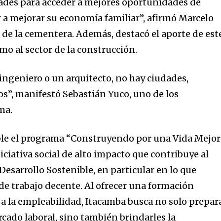
ades para acceder a mejores oportunidades de
r a mejorar su economía familiar”, afirmó Marcelo
 de la cementera. Además, destacó el aporte de est
omo al sector de la construcción.
 ingeniero o un arquitecto, no hay ciudades,
nity of
os”, manifestó Sebastián Yuco, uno de los
d be part
ma.
tion.
ble el programa “Construyendo por una Vida Mejor
mail address on our website or click
t worry, we respect your privacy and
ciativa social de alto impacto que contribuye al
I've read and a
mation is safe with us.
 Desarrollo Sostenible, en particular en lo que
de trabajo decente. Al ofrecer una formación
 a la empleabilidad, Itacamba busca no solo prepar
ercado laboral, sino también brindarles la