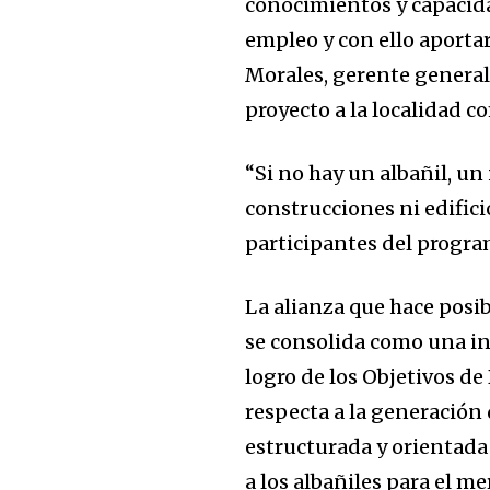
conocimientos y capacid
empleo y con ello aporta
Morales, gerente general
proyecto a la localidad c
“Si no hay un albañil, un
Join our commu
construcciones ni edifici
SUBSCRIBERS an
participantes del progra
of the conversa
La alianza que hace posi
To subscribe, simply enter your e
the subscribe button below. Don'
se consolida como una ini
won't spam your inbox. Your infor
logro de los Objetivos de
respecta a la generación 
estructurada y orientada
a los albañiles para el m