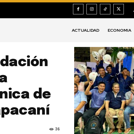
ACTUALIDAD
ECONOMIA
ndación
la
nica de
apacaní
36