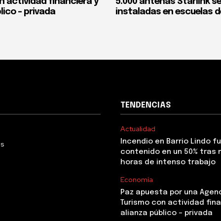
n actividad financiera y
5.000 antenas Starlink s
lico – privada
instaladas en escuelas d
TENDENCIAS
Actualidad
Incendio en Barrio Lindo f
Us
contenido en un 50% tras 
horas de intenso trabajo
Economía
Paz apuesta por una Agen
Turismo con actividad fina
alianza público – privada