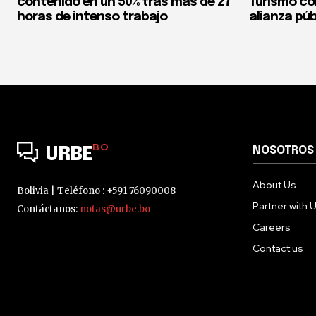
contenido en un 50% tras más de 27
Turismo co
horas de intenso trabajo
alianza púb
BO
NOSOTROS
URBE
About Us
Bolivia | Teléfono : +591 76090008
Partner with 
Contáctanos:
notas@urbe.bo
Careers
Contact us