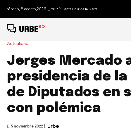
C
sábado, 8 agosto,2026
26.7
Santa Cruz de la Sierra
BO
URBE
Actualidad
Jerges Mercado 
presidencia de l
de Diputados en 
con polémica
|
Urbe
5 noviembre 2022