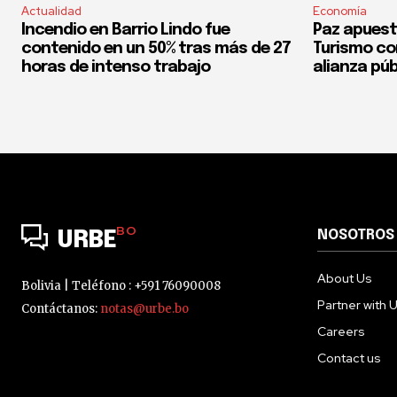
Actualidad
Economía
Incendio en Barrio Lindo fue
Paz apuest
contenido en un 50% tras más de 27
Turismo co
horas de intenso trabajo
alianza púb
BO
NOSOTROS
URBE
About Us
Bolivia | Teléfono : +591 76090008
Partner with 
Contáctanos:
notas@urbe.bo
Careers
Contact us