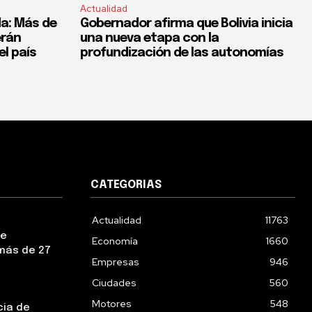
Actualidad
a: Más de
Gobernador afirma que Bolivia inicia
erán
una nueva etapa con la
el país
profundización de las autonomías
CATEGORIAS
Actualidad
11763
ue
Economía
1660
más de 27
Empresas
946
Ciudades
560
Motores
548
cia de