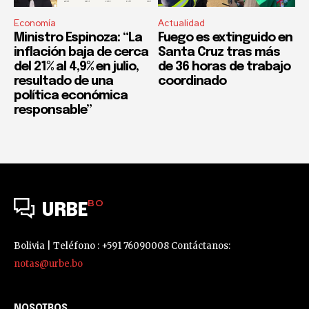
Economía
Actualidad
Ministro Espinoza: “La
Fuego es extinguido en
inflación baja de cerca
Santa Cruz tras más
del 21% al 4,9% en julio,
de 36 horas de trabajo
resultado de una
coordinado
política económica
responsable”
BO
URBE
Bolivia | Teléfono : +591 76090008 Contáctanos:
notas@urbe.bo
NOSOTROS