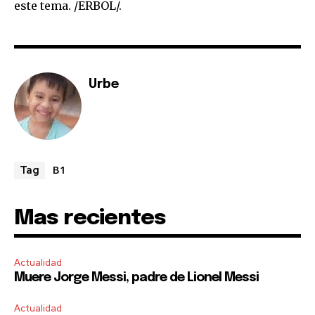
este tema. /ERBOL/.
I've read and accept the
Privacy Policy
.
Urbe
B1
Tag
Mas recientes
Actualidad
Muere Jorge Messi, padre de Lionel Messi
Actualidad