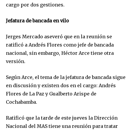
cargo por dos gestiones.
Jefatura de bancada en vilo
Join our community of
Jerges Mercado aseveró que en la reunión se
SUBSCRIBERS and be part of the
ratificó a Andrés Flores como jefe de bancada
conversation.
nacional, sin embargo, Héctor Arce tiene otra
versión.
To subscribe, simply enter your email address on our website
or click the subscribe button below. Don't worry, we respect
your privacy and won't spam your inbox. Your information is
Según Arce, el tema de la jefatura de bancada sigue
safe with us.
en discusión y existen dos en el cargo: Andrés
Flores de La Paz y Gualberto Arispe de
Cochabamba.
Ratificó que la tarde de este jueves la Dirección
SUBSCRIBE
Nacional del MAS tiene una reunión para tratar