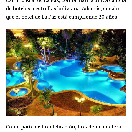
Camino Real de La Paz, conforman la única cadena
de hoteles 5 estrellas boliviana. Además, señaló
que el hotel de La Paz está cumpliendo 20 años.
Join our community of
SUBSCRIBERS and be part of the
conversation.
To subscribe, simply enter your email address on our website
or click the subscribe button below. Don't worry, we respect
your privacy and won't spam your inbox. Your information is
safe with us.
Como parte de la celebración, la cadena hotelera