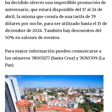
ha decidido ofrecer una imperdible promoción de
aniversario, que estará disponible del 17 al 24 de
SUBSCRIBE
abril, la misma que consta de una tarifa de 79
dólares por noche, para ser utilizado hasta el 15 de
I've read and accept the
Privacy Policy
.
diciembre de 2024. También hay descuentos del
50% en salones de eventos.
Para mayor información pueden comunicarse a
los números 78003277 (Santa Cruz) y 76765709 (La
Paz).