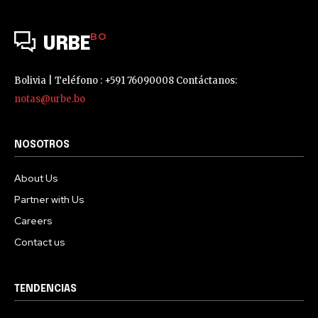
BO
URBE
Bolivia | Teléfono : +591 76090008 Contáctanos:
notas@urbe.bo
NOSOTROS
About Us
Partner with Us
Careers
Contact us
TENDENCIAS