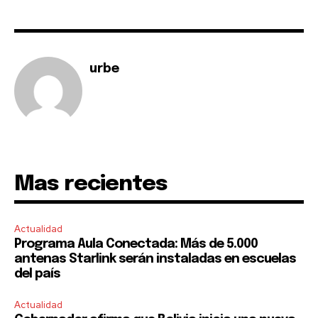
To subscribe, simply enter your email address on our website
or click the subscribe button below. Don't worry, we respect
your privacy and won't spam your inbox. Your information is
safe with us.
urbe
SUBSCRIBE
Mas recientes
I've read and accept the
Privacy Policy
.
Actualidad
Programa Aula Conectada: Más de 5.000
antenas Starlink serán instaladas en escuelas
del país
Actualidad