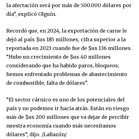
la afectación será por más de 500.000 dólares por
día”, explicó Olguín.
Recordó que, en 2024, la exportación de carne le
dejó al país $us 185 millones, cifra superior a la
reportada en 2023 cuando fue de $us 136 millones.
“Hubo un crecimiento de $us 40 millones
considerando que ha habido paros, bloqueos;
hemos enfrentado problemas de abastecimiento
de combustible, falta de dólares”.
“El sector cárnico es uno de los potenciales del
país y no podemos ir hacia atrás. Están en riesgo
más de $us 200 millones que va dejar de percibir
Join our community of
nuestra economía cuando más necesitamos
SUBSCRIBERS and be part of the
dólares”, dijo. /LaRazón/
conversation.