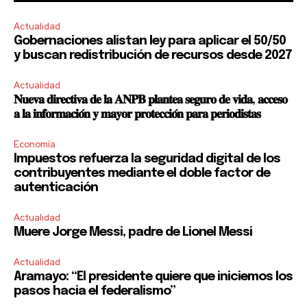
Actualidad
Gobernaciones alistan ley para aplicar el 50/50
y buscan redistribución de recursos desde 2027
Actualidad
𝐍𝐮𝐞𝐯𝐚 𝐝𝐢𝐫𝐞𝐜𝐭𝐢𝐯𝐚 𝐝𝐞 𝐥𝐚 𝐀𝐍𝐏𝐁 𝐩𝐥𝐚𝐧𝐭𝐞𝐚 𝐬𝐞𝐠𝐮𝐫𝐨 𝐝𝐞 𝐯𝐢𝐝𝐚, 𝐚𝐜𝐜𝐞𝐬𝐨
𝐚 𝐥𝐚 𝐢𝐧𝐟𝐨𝐫𝐦𝐚𝐜𝐢𝐨́𝐧 𝐲 𝐦𝐚𝐲𝐨𝐫 𝐩𝐫𝐨𝐭𝐞𝐜𝐜𝐢𝐨́𝐧 𝐩𝐚𝐫𝐚 𝐩𝐞𝐫𝐢𝐨𝐝𝐢𝐬𝐭𝐚𝐬
Economía
Impuestos refuerza la seguridad digital de los
contribuyentes mediante el doble factor de
autenticación
Actualidad
Muere Jorge Messi, padre de Lionel Messi
Actualidad
Aramayo: “El presidente quiere que iniciemos los
pasos hacia el federalismo”