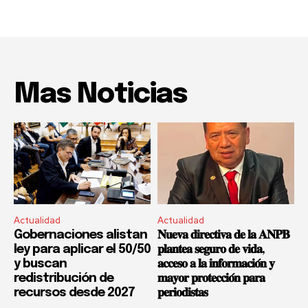
Mas Noticias
Actualidad
Actualidad
Gobernaciones alistan
𝐍𝐮𝐞𝐯𝐚 𝐝𝐢𝐫𝐞𝐜𝐭𝐢𝐯𝐚 𝐝𝐞 𝐥𝐚 𝐀𝐍𝐏𝐁
ley para aplicar el 50/50
𝐩𝐥𝐚𝐧𝐭𝐞𝐚 𝐬𝐞𝐠𝐮𝐫𝐨 𝐝𝐞 𝐯𝐢𝐝𝐚,
y buscan
𝐚𝐜𝐜𝐞𝐬𝐨 𝐚 𝐥𝐚 𝐢𝐧𝐟𝐨𝐫𝐦𝐚𝐜𝐢𝐨́𝐧 𝐲
redistribución de
𝐦𝐚𝐲𝐨𝐫 𝐩𝐫𝐨𝐭𝐞𝐜𝐜𝐢𝐨́𝐧 𝐩𝐚𝐫𝐚
recursos desde 2027
𝐩𝐞𝐫𝐢𝐨𝐝𝐢𝐬𝐭𝐚𝐬