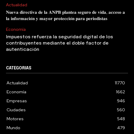
Actualidad
𝐍𝐮𝐞𝐯𝐚 𝐝𝐢𝐫𝐞𝐜𝐭𝐢𝐯𝐚 𝐝𝐞 𝐥𝐚 𝐀𝐍𝐏𝐁 𝐩𝐥𝐚𝐧𝐭𝐞𝐚 𝐬𝐞𝐠𝐮𝐫𝐨 𝐝𝐞 𝐯𝐢𝐝𝐚, 𝐚𝐜𝐜𝐞𝐬𝐨 𝐚
𝐥𝐚 𝐢𝐧𝐟𝐨𝐫𝐦𝐚𝐜𝐢𝐨́𝐧 𝐲 𝐦𝐚𝐲𝐨𝐫 𝐩𝐫𝐨𝐭𝐞𝐜𝐜𝐢𝐨́𝐧 𝐩𝐚𝐫𝐚 𝐩𝐞𝐫𝐢𝐨𝐝𝐢𝐬𝐭𝐚𝐬
Economía
Impuestos refuerza la seguridad digital de los
contribuyentes mediante el doble factor de
autenticación
CATEGORIAS
Actualidad
11770
Economía
1662
Empresas
946
Ciudades
560
Motores
548
Mundo
479