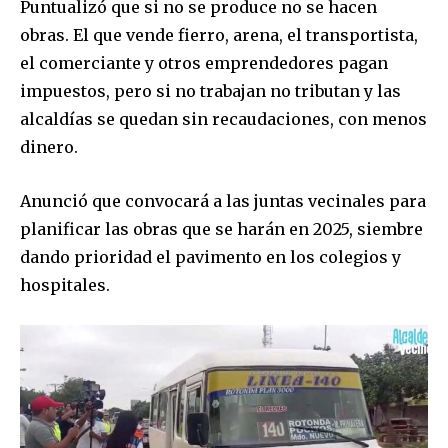
Puntualizó que si no se produce no se hacen
obras. El que vende fierro, arena, el transportista,
el comerciante y otros emprendedores pagan
impuestos, pero si no trabajan no tributan y las
alcaldías se quedan sin recaudaciones, con menos
dinero.
Join our community of
Anunció que convocará a las juntas vecinales para
SUBSCRIBERS and be part of the
planificar las obras que se harán en 2025, siembre
conversation.
dando prioridad el pavimento en los colegios y
hospitales.
To subscribe, simply enter your email address on our website
or click the subscribe button below. Don't worry, we respect
your privacy and won't spam your inbox. Your information is
safe with us.