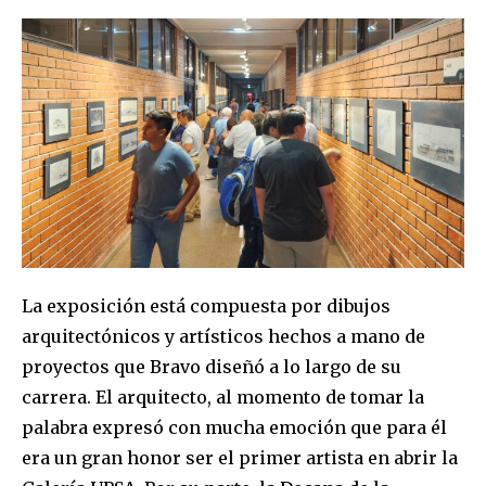
La exposición está compuesta por dibujos
arquitectónicos y artísticos hechos a mano de
proyectos que Bravo diseñó a lo largo de su
carrera. El arquitecto, al momento de tomar la
Join our community of
palabra expresó con mucha emoción que para él
SUBSCRIBERS and be part of the
era un gran honor ser el primer artista en abrir la
conversation.