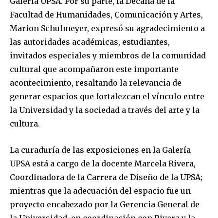
Galería UPSA. Por su parte, la Decana de la
Facultad de Humanidades, Comunicación y Artes,
To subscribe, simply enter your email address on our website
Marion Schulmeyer, expresó su agradecimiento a
or click the subscribe button below. Don't worry, we respect
your privacy and won't spam your inbox. Your information is
las autoridades académicas, estudiantes,
safe with us.
invitados especiales y miembros de la comunidad
cultural que acompañaron este importante
acontecimiento, resaltando la relevancia de
generar espacios que fortalezcan el vínculo entre
la Universidad y la sociedad a través del arte y la
SUBSCRIBE
cultura.
I've read and accept the
Privacy Policy
.
La curaduría de las exposiciones en la Galería
UPSA está a cargo de la docente Marcela Rivera,
Coordinadora de la Carrera de Diseño de la UPSA;
mientras que la adecuación del espacio fue un
proyecto encabezado por la Gerencia General de
la Universidad, en coordinación con Rivera y la