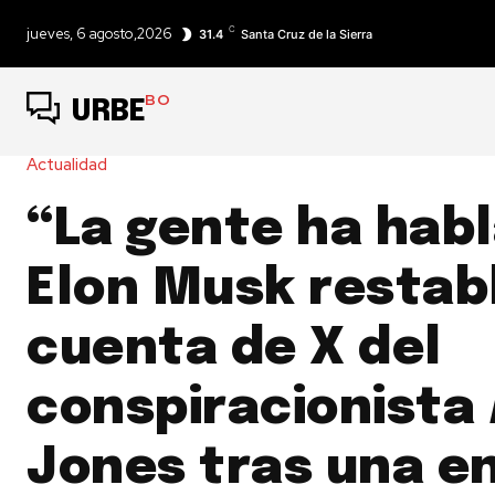
C
jueves, 6 agosto,2026
31.4
Santa Cruz de la Sierra
BO
URBE
Actualidad
“La gente ha hab
Elon Musk restab
cuenta de X del
conspiracionista 
Jones tras una e