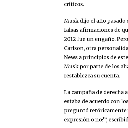
críticos.
Join our commu
SUBSCRIBERS an
Musk dijo el año pasado q
of the conversa
falsas afirmaciones de qu
2012 fue un engaño. Pero 
To subscribe, simply enter your e
Carlson, otra personalid
the subscribe button below. Don'
won't spam your inbox. Your infor
News a principios de este
Musk por parte de los ali
restablezca su cuenta.
La campaña de derecha a
estaba de acuerdo con lo
preguntó retóricamente: 
expresión o no?”, escribi