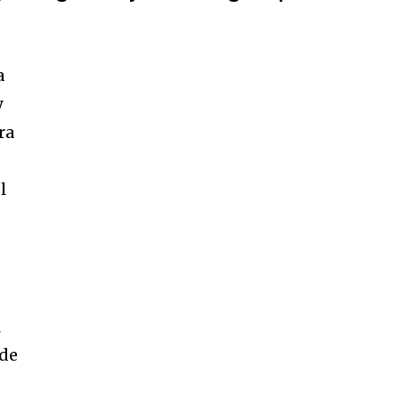
a
y
ra
s
l
l
 de