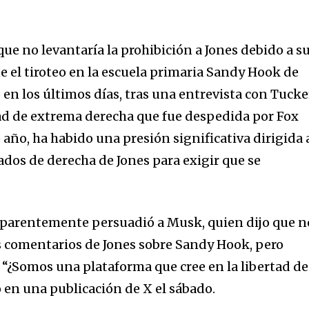
nity of
d be part
ue no levantaría la prohibición a Jones debido a s
tion.
e el tiroteo en la escuela primaria Sandy Hook de
en los últimos días, tras una entrevista con Tucke
mail address on our website or click
ad de extrema derecha que fue despedida por Fox
t worry, we respect your privacy and
I've read and a
mation is safe with us.
 año, ha habido una presión significativa dirigida 
ados de derecha de Jones para exigir que se
parentemente persuadió a Musk, quien dijo que n
s comentarios de Jones sobre Sandy Hook, pero
“¿Somos una plataforma que cree en la libertad de
ó en una publicación de X el sábado.