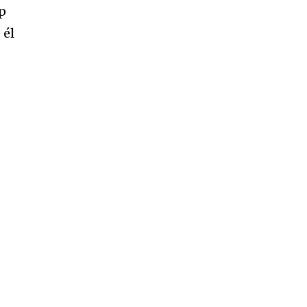
mp
 él