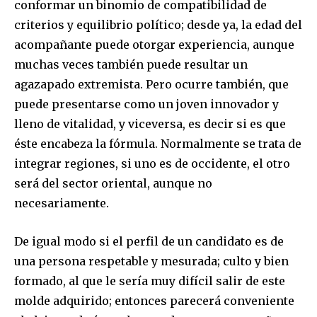
conformar un binomio de compatibilidad de
or click the subscribe button below. Don't worry, we respect
criterios y equilibrio político; desde ya, la edad del
your privacy and won't spam your inbox. Your information is
safe with us.
acompañante puede otorgar experiencia, aunque
muchas veces también puede resultar un
agazapado extremista. Pero ocurre también, que
puede presentarse como un joven innovador y
lleno de vitalidad, y viceversa, es decir si es que
SUBSCRIBE
éste encabeza la fórmula. Normalmente se trata de
integrar regiones, si uno es de occidente, el otro
I've read and accept the
Privacy Policy
.
será del sector oriental, aunque no
necesariamente.
De igual modo si el perfil de un candidato es de
una persona respetable y mesurada; culto y bien
formado, al que le sería muy difícil salir de este
molde adquirido; entonces parecerá conveniente