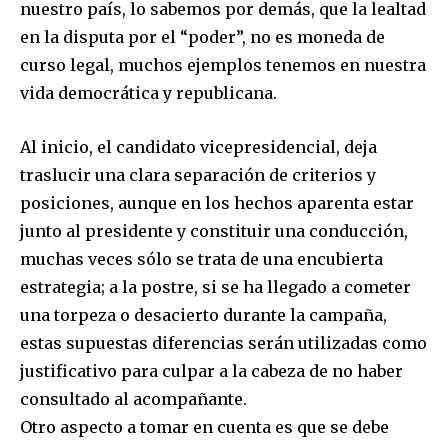
nuestro país, lo sabemos por demás, que la lealtad
en la disputa por el “poder”, no es moneda de
curso legal, muchos ejemplos tenemos en nuestra
vida democrática y republicana.
Al inicio, el candidato vicepresidencial, deja
traslucir una clara separación de criterios y
posiciones, aunque en los hechos aparenta estar
junto al presidente y constituir una conducción,
muchas veces sólo se trata de una encubierta
estrategia; a la postre, si se ha llegado a cometer
una torpeza o desacierto durante la campaña,
estas supuestas diferencias serán utilizadas como
Join our community of
justificativo para culpar a la cabeza de no haber
SUBSCRIBERS and be part of the
consultado al acompañante.
conversation.
Otro aspecto a tomar en cuenta es que se debe
To subscribe, simply enter your email address on our website