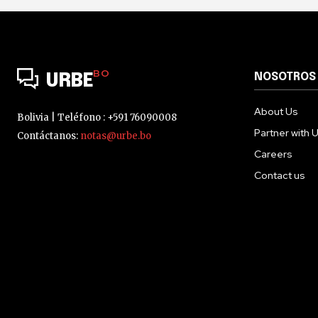
BO
NOSOTROS
URBE
About Us
Bolivia | Teléfono : +591 76090008
Partner with 
Contáctanos:
notas@urbe.bo
Careers
Contact us