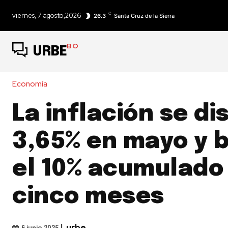
C
viernes, 7 agosto,2026
26.3
Santa Cruz de la Sierra
BO
URBE
Economía
La inflación se di
3,65% en mayo y 
el 10% acumulado
cinco meses