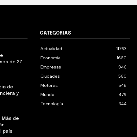
CATEGORIAS
Actualidad
11763
ue
Economía
1660
más de 27
Empresas
946
Ciudades
560
Motores
548
cia de
nciera y
Mundo
479
Tecnología
344
: Más de
án
l país