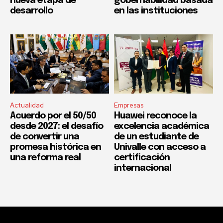
nueva etapa de
gobernabilidad basada
desarrollo
en las instituciones
Actualidad
Empresas
Acuerdo por el 50/50
Huawei reconoce la
desde 2027: el desafío
excelencia académica
de convertir una
de un estudiante de
promesa histórica en
Univalle con acceso a
una reforma real
certificación
internacional