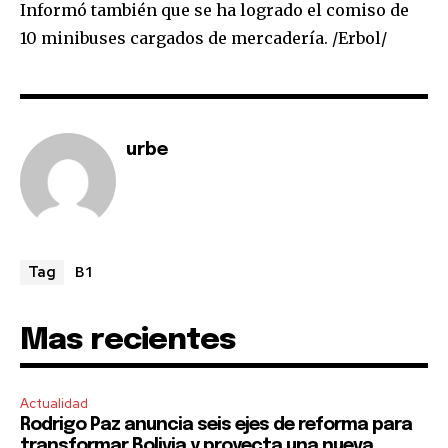
Join our community of
Informó también que se ha logrado el comiso de
SUBSCRIBERS and be part of the
10 minibuses cargados de mercadería. /Erbol/
conversation.
To subscribe, simply enter your email address on our website
or click the subscribe button below. Don't worry, we respect
your privacy and won't spam your inbox. Your information is
urbe
safe with us.
B1
Tag
SUBSCRIBE
Mas recientes
I've read and accept the
Privacy Policy
.
Actualidad
Rodrigo Paz anuncia seis ejes de reforma para
transformar Bolivia y proyecta una nueva