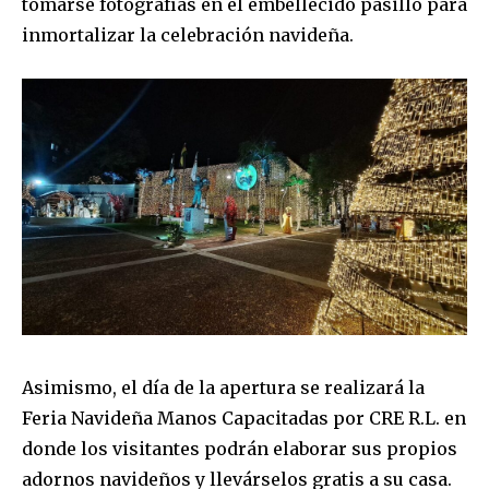
tomarse fotografías en el embellecido pasillo para
inmortalizar la celebración navideña.
Asimismo, el día de la apertura se realizará la
Feria Navideña Manos Capacitadas por CRE R.L. en
donde los visitantes podrán elaborar sus propios
adornos navideños y llevárselos gratis a su casa.
Join our community of