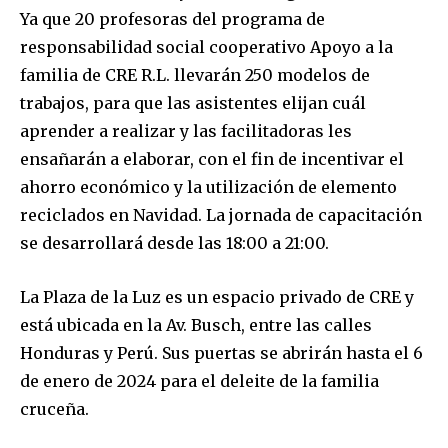
Ya que 20 profesoras del programa de
SUBSCRIBERS and be part of the
responsabilidad social cooperativo Apoyo a la
conversation.
familia de CRE R.L. llevarán 250 modelos de
To subscribe, simply enter your email address on our website
trabajos, para que las asistentes elijan cuál
or click the subscribe button below. Don't worry, we respect
aprender a realizar y las facilitadoras les
your privacy and won't spam your inbox. Your information is
safe with us.
ensañarán a elaborar, con el fin de incentivar el
ahorro económico y la utilización de elemento
reciclados en Navidad. La jornada de capacitación
se desarrollará desde las 18:00 a 21:00.
SUBSCRIBE
La Plaza de la Luz es un espacio privado de CRE y
está ubicada en la Av. Busch, entre las calles
I've read and accept the
Privacy Policy
.
Honduras y Perú. Sus puertas se abrirán hasta el 6
de enero de 2024 para el deleite de la familia
cruceña.