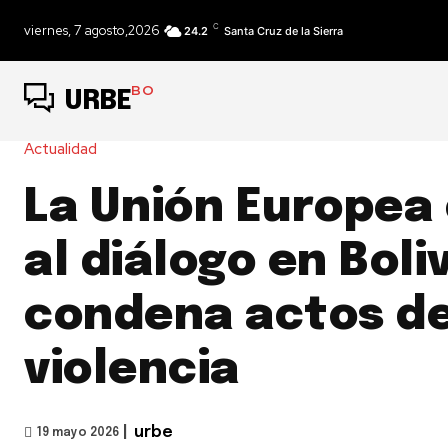
C
viernes, 7 agosto,2026
24.2
Santa Cruz de la Sierra
BO
URBE
Actualidad
La Unión Europea
al diálogo en Boliv
condena actos d
violencia
|
urbe
19 mayo 2026