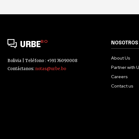
BO
NOSOTROS
URBE
About Us
Bolivia | Teléfono : +591 76090008
Partner with 
Contáctanos:
notas@urbe.bo
Careers
Contact us