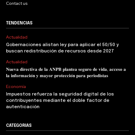
Contact us
TENDENCIAS
Actualidad
Gobernaciones alistan ley para aplicar el 50/50 y
buscan redistribución de recursos desde 2027
Actualidad
𝐍𝐮𝐞𝐯𝐚 𝐝𝐢𝐫𝐞𝐜𝐭𝐢𝐯𝐚 𝐝𝐞 𝐥𝐚 𝐀𝐍𝐏𝐁 𝐩𝐥𝐚𝐧𝐭𝐞𝐚 𝐬𝐞𝐠𝐮𝐫𝐨 𝐝𝐞 𝐯𝐢𝐝𝐚, 𝐚𝐜𝐜𝐞𝐬𝐨 𝐚
𝐥𝐚 𝐢𝐧𝐟𝐨𝐫𝐦𝐚𝐜𝐢𝐨́𝐧 𝐲 𝐦𝐚𝐲𝐨𝐫 𝐩𝐫𝐨𝐭𝐞𝐜𝐜𝐢𝐨́𝐧 𝐩𝐚𝐫𝐚 𝐩𝐞𝐫𝐢𝐨𝐝𝐢𝐬𝐭𝐚𝐬
Economía
Impuestos refuerza la seguridad digital de los
contribuyentes mediante el doble factor de
autenticación
CATEGORIAS