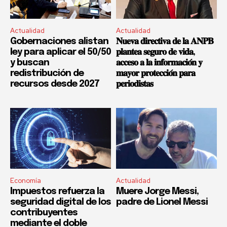
Actualidad
Actualidad
Gobernaciones alistan
𝐍𝐮𝐞𝐯𝐚 𝐝𝐢𝐫𝐞𝐜𝐭𝐢𝐯𝐚 𝐝𝐞 𝐥𝐚 𝐀𝐍𝐏𝐁
ley para aplicar el 50/50
𝐩𝐥𝐚𝐧𝐭𝐞𝐚 𝐬𝐞𝐠𝐮𝐫𝐨 𝐝𝐞 𝐯𝐢𝐝𝐚,
y buscan
𝐚𝐜𝐜𝐞𝐬𝐨 𝐚 𝐥𝐚 𝐢𝐧𝐟𝐨𝐫𝐦𝐚𝐜𝐢𝐨́𝐧 𝐲
redistribución de
𝐦𝐚𝐲𝐨𝐫 𝐩𝐫𝐨𝐭𝐞𝐜𝐜𝐢𝐨́𝐧 𝐩𝐚𝐫𝐚
recursos desde 2027
𝐩𝐞𝐫𝐢𝐨𝐝𝐢𝐬𝐭𝐚𝐬
Economía
Actualidad
Impuestos refuerza la
Muere Jorge Messi,
seguridad digital de los
padre de Lionel Messi
contribuyentes
mediante el doble