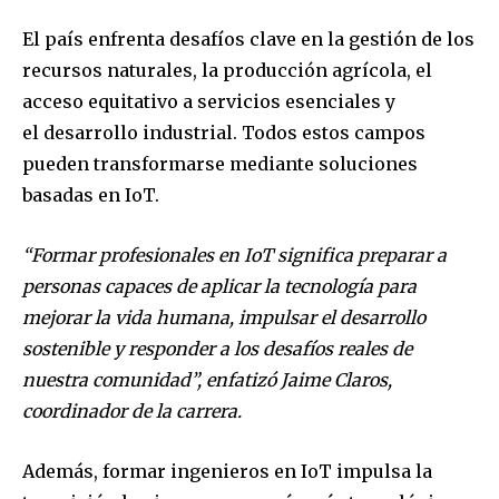
El país enfrenta desafíos clave en la gestión de los
recursos naturales, la producción agrícola, el
Join our community of
acceso equitativo a servicios esenciales y
SUBSCRIBERS and be part of the
el desarrollo industrial. Todos estos campos
conversation.
pueden transformarse mediante soluciones
To subscribe, simply enter your email address on our website
basadas en IoT.
or click the subscribe button below. Don't worry, we respect
your privacy and won't spam your inbox. Your information is
safe with us.
“Formar profesionales en
IoT
significa preparar a
personas capaces de aplicar la tecnología para
mejorar la vida humana, impulsar el desarrollo
sostenible y responder a los desafíos reales de
nuestra comunidad”, enfatizó Jaime Claros,
SUBSCRIBE
coordinador de la carrera.
I've read and accept the
Privacy Policy
.
Además, formar ingenieros en IoT impulsa la