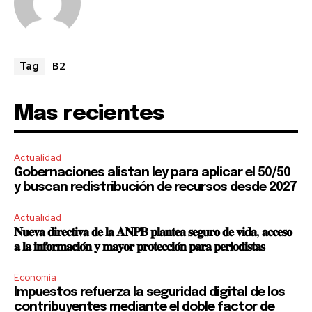
B2
Tag
Mas recientes
Actualidad
Gobernaciones alistan ley para aplicar el 50/50
y buscan redistribución de recursos desde 2027
Actualidad
𝐍𝐮𝐞𝐯𝐚 𝐝𝐢𝐫𝐞𝐜𝐭𝐢𝐯𝐚 𝐝𝐞 𝐥𝐚 𝐀𝐍𝐏𝐁 𝐩𝐥𝐚𝐧𝐭𝐞𝐚 𝐬𝐞𝐠𝐮𝐫𝐨 𝐝𝐞 𝐯𝐢𝐝𝐚, 𝐚𝐜𝐜𝐞𝐬𝐨
𝐚 𝐥𝐚 𝐢𝐧𝐟𝐨𝐫𝐦𝐚𝐜𝐢𝐨́𝐧 𝐲 𝐦𝐚𝐲𝐨𝐫 𝐩𝐫𝐨𝐭𝐞𝐜𝐜𝐢𝐨́𝐧 𝐩𝐚𝐫𝐚 𝐩𝐞𝐫𝐢𝐨𝐝𝐢𝐬𝐭𝐚𝐬
Economía
Impuestos refuerza la seguridad digital de los
contribuyentes mediante el doble factor de