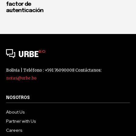
factor de
autenticación
BO
URBE
Bolivia | Teléfono : +591 76090008 Contáctanos:
notas@urbe.bo
NOSOTROS
About Us
Partner with Us
Careers