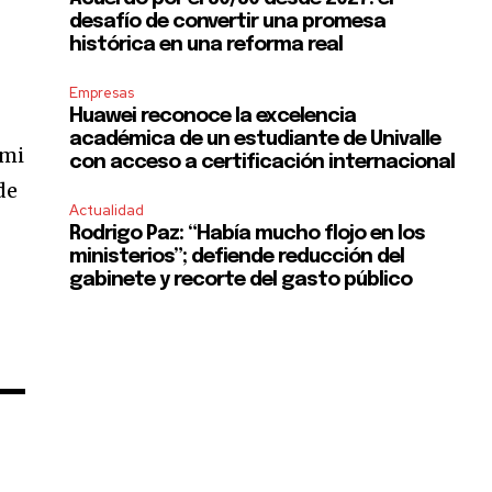
desafío de convertir una promesa
histórica en una reforma real
Empresas
Huawei reconoce la excelencia
r
académica de un estudiante de Univalle
 mi
con acceso a certificación internacional
SUBSCRIBE
de
Actualidad
ccept the
Privacy Policy
.
Rodrigo Paz: “Había mucho flojo en los
ministerios”; defiende reducción del
gabinete y recorte del gasto público