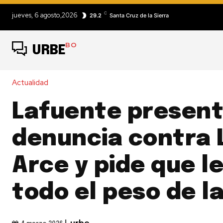
C
jueves, 6 agosto,2026
29.2
Santa Cruz de la Sierra
BO
URBE
Actualidad
Lafuente present
denuncia contra 
Arce y pide que l
todo el peso de la