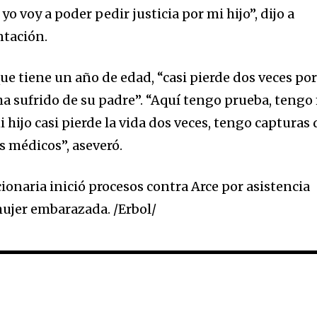
o voy a poder pedir justicia por mi hijo”, dijo a
ntación.
nity of
d be part
ue tiene un año de edad, “casi pierde dos veces po
tion.
a sufrido de su padre”. “Aquí tengo prueba, tengo
i hijo casi pierde la vida dos veces, tengo capturas 
mail address on our website or click
t worry, we respect your privacy and
s médicos”, aseveró.
I've read and a
mation is safe with us.
ionaria inició procesos contra Arce por asistencia
ujer embarazada. /Erbol/