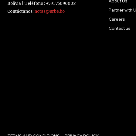
About Us
Bolivia | Teléfono : +591 76090008
Partner with 
Contáctanos:
notas@urbe.bo
Careers
Contact us