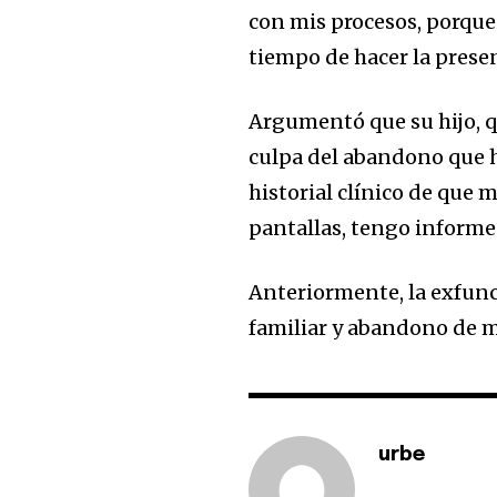
con mis procesos, porque y
tiempo de hacer la prese
Join our commu
SUBSCRIBERS an
Argumentó que su hijo, q
of the conversa
culpa del abandono que h
historial clínico de que m
To subscribe, simply enter your e
the subscribe button below. Don'
pantallas, tengo informe
won't spam your inbox. Your infor
Anteriormente, la exfunc
familiar y abandono de m
urbe