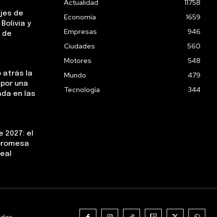
Actualidad
11758
ejes de
Economía
1659
Bolivia y
Empresas
946
 de
Ciudades
560
Motores
548
 atrás la
Mundo
479
 por una
Tecnología
344
da en las
 2027: el
 promesa
real