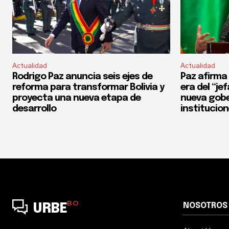
Actualidad
Actualidad
Rodrigo Paz anuncia seis ejes de
Paz afirma 
reforma para transformar Bolivia y
era del “je
proyecta una nueva etapa de
nueva gobe
desarrollo
institucio
BO
NOSOTROS
URBE