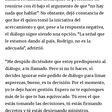
reunirse con él bajo el argumento de que “no hay
nada que hablar”. No obstante, dejó constancia de
que fue él quien tomó la iniciativa del
acercamiento y que, pese a la respuesta negativa,
el diálogo sigue siendo una opción. “La señal que
Join our community of
le estamos dando al país, Rodrigo, no es la
SUBSCRIBERS and be part of the
adecuada”, advirtió.
conversation.
To subscribe, simply enter your email address on our website
“Me despido diciéndote que estoy predispuesto al
or click the subscribe button below. Don't worry, we respect
diálogo, a tu llamado. Pero si no lo haces, si
your privacy and won't spam your inbox. Your information is
safe with us.
decides ignorar este pedido de diálogo para limar
asperezas, bueno, es tu decisión. Por el momento,
yo te dejo hacer gestión. Espero no te equivoques
más de lo que te has equivocado. Tú eres el que
estás tomando las decisiones, tú estás firmando
SUBSCRIBE
decretos y tú estás designando ministros,