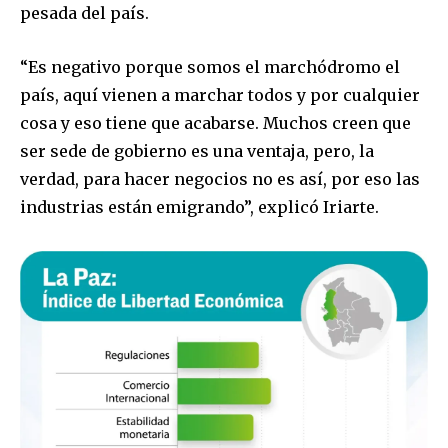
pesada del país.
“Es negativo porque somos el marchódromo el
país, aquí vienen a marchar todos y por cualquier
cosa y eso tiene que acabarse. Muchos creen que
ser sede de gobierno es una ventaja, pero, la
verdad, para hacer negocios no es así, por eso las
industrias están emigrando”, explicó Iriarte.
Join our community of
SUBSCRIBERS and be part of the
conversation.
To subscribe, simply enter your email address on our website
or click the subscribe button below. Don't worry, we respect
your privacy and won't spam your inbox. Your information is