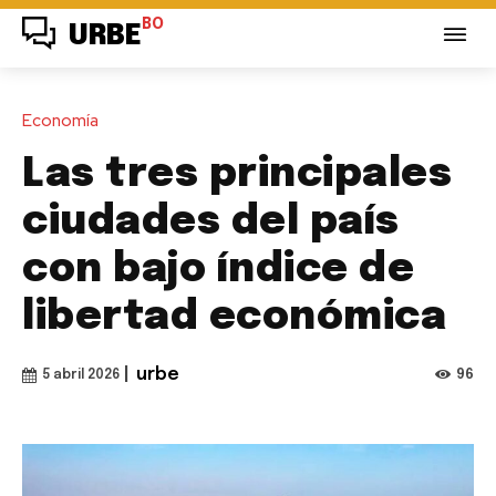
BO
URBE
Economía
Las tres principales
ciudades del país
con bajo índice de
libertad económica
|
urbe
96
5 abril 2026