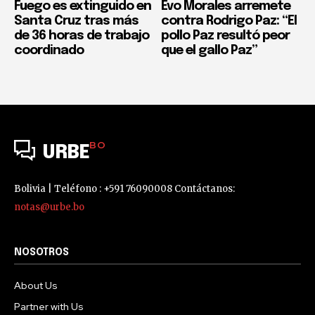
Fuego es extinguido en
Evo Morales arremete
Santa Cruz tras más
contra Rodrigo Paz: “El
de 36 horas de trabajo
pollo Paz resultó peor
coordinado
que el gallo Paz”
BO
URBE
Bolivia | Teléfono : +591 76090008 Contáctanos:
notas@urbe.bo
NOSOTROS
About Us
Partner with Us