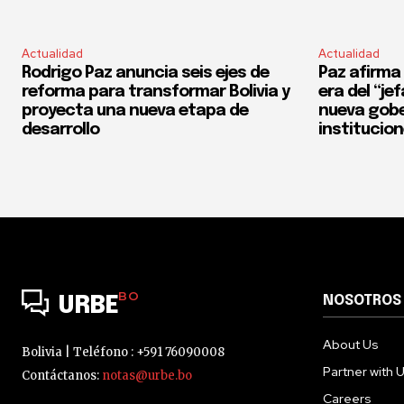
Actualidad
Actualidad
Rodrigo Paz anuncia seis ejes de
Paz afirma 
reforma para transformar Bolivia y
era del “je
proyecta una nueva etapa de
nueva gobe
desarrollo
institucio
BO
NOSOTROS
URBE
About Us
Bolivia | Teléfono : +591 76090008
Partner with 
Contáctanos:
notas@urbe.bo
Careers