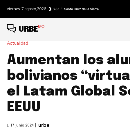
C
viernes, 7 agosto,2026
28.1
Santa Cruz de la Sierra
BO
URBE
Actualidad
Aumentan los al
bolivianos “virtu
el Latam Global S
EEUU
|
urbe
17 junio 2024