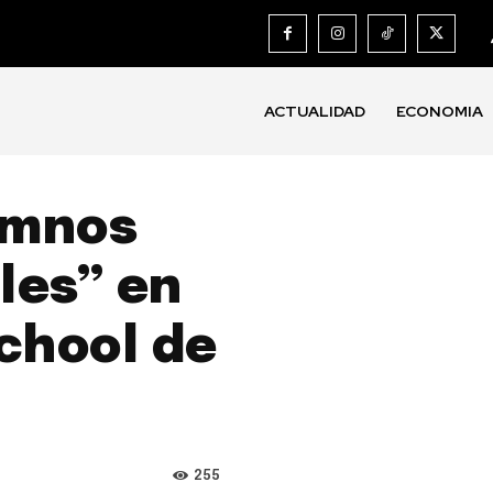
ACTUALIDAD
ECONOMIA
umnos
ales” en
chool de
255