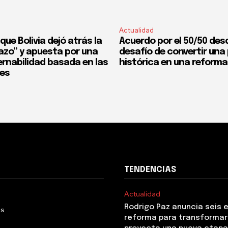
Actualidad
que Bolivia dejó atrás la
Acuerdo por el 50/50 desd
fazo” y apuesta por una
desafío de convertir un
rnabilidad basada en las
histórica en una reforma
nes
TENDENCIAS
Actualidad
Rodrigo Paz anuncia seis 
Us
reforma para transformar 