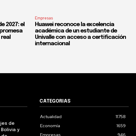
Empresas
e 2027: el
Huawei reconoce la excelencia
a promesa
académica de un estudiante de
 real
Univalle con acceso a certificación
internacional
CATEGORIAS
Actualidad
11758
ejes de
Economía
1659
Bolivia y
Empresas
946