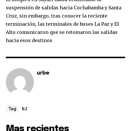
conversation.
suspensión de salidas hacia Cochabamba y Santa
Cruz, sin embargo, tras conocer la reciente
To subscribe, simply enter your email address on our website
or click the subscribe button below. Don't worry, we respect
terminación, las terminales de buses La Paz y El
your privacy and won't spam your inbox. Your information is
Alto comunicaron que se retomaron las salidas
safe with us.
hacia esos destinos
SUBSCRIBE
urbe
I've read and accept the
Privacy Policy
.
B2
Tag
Mas recientes