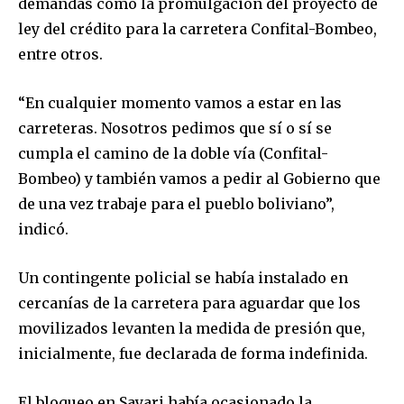
demandas como la promulgación del proyecto de
ley del crédito para la carretera Confital-Bombeo,
entre otros.
“En cualquier momento vamos a estar en las
carreteras. Nosotros pedimos que sí o sí se
cumpla el camino de la doble vía (Confital-
Bombeo) y también vamos a pedir al Gobierno que
de una vez trabaje para el pueblo boliviano”,
indicó.
Un contingente policial se había instalado en
cercanías de la carretera para aguardar que los
movilizados levanten la medida de presión que,
inicialmente, fue declarada de forma indefinida.
Join our community of
SUBSCRIBERS and be part of the
El bloqueo en Sayari había ocasionado la