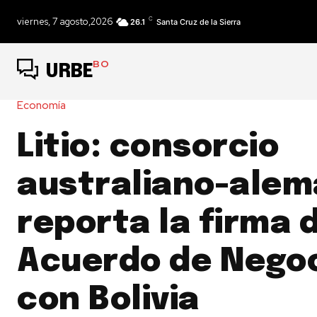
C
viernes, 7 agosto,2026
26.1
Santa Cruz de la Sierra
BO
URBE
Economía
Litio: consorcio
australiano-ale
reporta la firma 
Acuerdo de Negoc
con Bolivia