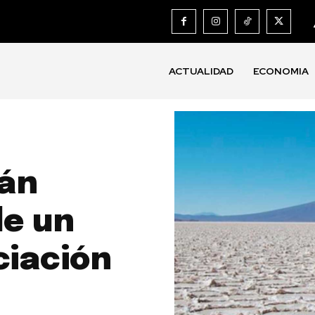
ACTUALIDAD
ECONOMIA
mán
de un
iación