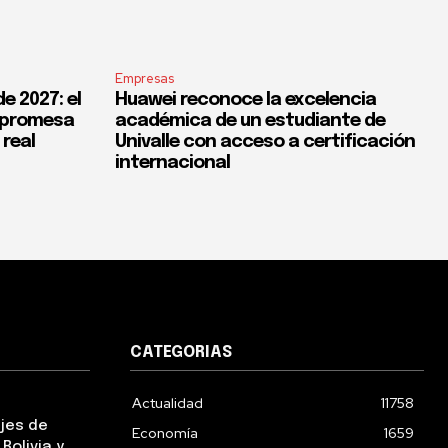
Empresas
e 2027: el
Huawei reconoce la excelencia
a promesa
académica de un estudiante de
 real
Univalle con acceso a certificación
internacional
CATEGORIAS
Actualidad
11758
ejes de
Economía
1659
Bolivia y