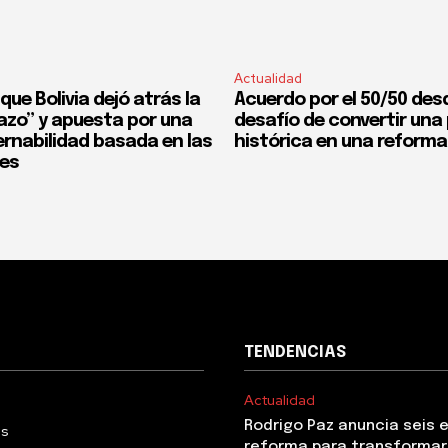
Actualidad
que Bolivia dejó atrás la
Acuerdo por el 50/50 desd
fazo” y apuesta por una
desafío de convertir un
rnabilidad basada en las
histórica en una reforma
nes
TENDENCIAS
Actualidad
Rodrigo Paz anuncia seis 
Us
reforma para transformar 