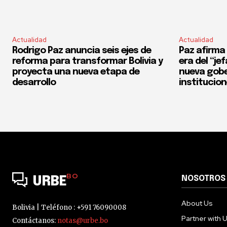
Actualidad
Actualidad
Rodrigo Paz anuncia seis ejes de
Paz afirma 
reforma para transformar Bolivia y
era del “je
proyecta una nueva etapa de
nueva gobe
desarrollo
institucio
BO
NOSOTROS
URBE
About Us
Bolivia | Teléfono : +591 76090008
Partner with 
Contáctanos:
notas@urbe.bo