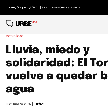
C
jueves, 6 agosto,2026
33.4
Santa Cruz de la Sierra
BO
URBE
Actualidad
Lluvia, miedo y
solidaridad: El To
vuelve a quedar b
agua
|
urbe
28 marzo 2026