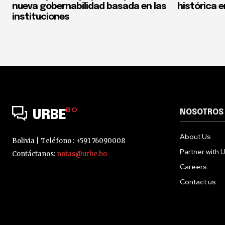
nueva gobernabilidad basada en las
histórica e
instituciones
BO
NOSOTROS
URBE
About Us
Bolivia | Teléfono : +591 76090008
Partner with 
Contáctanos:
notas@urbe.bo
Careers
Contact us