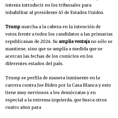
intenta introducir en los tribunales para
inhabilitar al presidente 45 de Estados Unidos.
Trump
marcha a la cabeza en la intención de
Join our community of
votos frente a todos los candidatos a las primarias
SUBSCRIBERS and be part of the
republicanas de 2024. Su
amplia ventaja
no sólo se
conversation.
mantiene, sino que se amplía a medida que se
To subscribe, simply enter your email address on our website
acercan las fechas de los comicios en los
or click the subscribe button below. Don't worry, we respect
diferentes estados del país.
your privacy and won't spam your inbox. Your information is
safe with us.
Trump se perfila de manera inminente en la
carrera contra Joe Biden por la Casa Blanca y esto
tiene muy nerviosos a los demócratas y en
especial a la extrema izquierda, que busca otros
SUBSCRIBE
cuatro años para