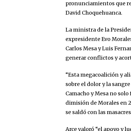
pronunciamientos que res
David Choquehuanca.
La ministra de la Presid
expresidente Evo Morales
Join our commu
Carlos Mesa y Luis Ferna
SUBSCRIBERS an
generar conflictos y acor
of the conversa
“Esta megacoalición y al
To subscribe, simply enter your e
sobre el dolor y la sangr
the subscribe button below. Don'
won't spam your inbox. Your infor
Camacho y Mesa no solo fu
dimisión de Morales en 2
se saldó con las masacres
Arce valoró “el apoyo y lu