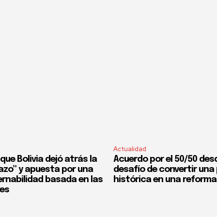
Actualidad
que Bolivia dejó atrás la
Acuerdo por el 50/50 desd
fazo” y apuesta por una
desafío de convertir un
rnabilidad basada en las
histórica en una reforma
nes