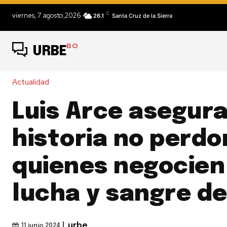
C
viernes, 7 agosto,2026
26.1
Santa Cruz de la Sierra
BO
URBE
Actualidad
Luis Arce asegura
historia no perdo
quienes negocien
lucha y sangre de
|
urbe
11 junio 2024