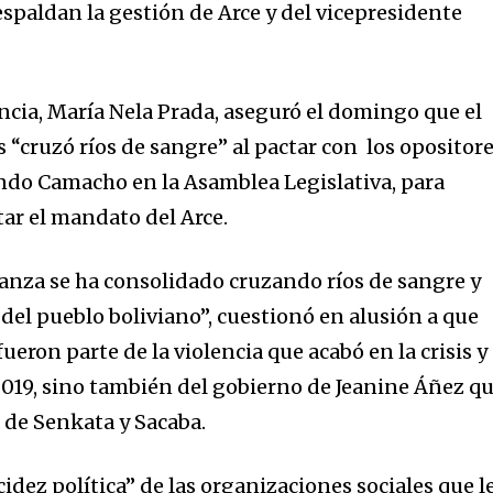
paldan la gestión de Arce y del vicepresidente
encia, María Nela Prada, aseguró el domingo que el
 “cruzó ríos de sangre” al pactar con los opositor
nity of
ndo Camacho en la Asamblea Legislativa, para
d be part
tar el mandato del Arce.
tion.
ianza se ha consolidado cruzando ríos de sangre y
mail address on our website or click
e del pueblo boliviano”, cuestionó en alusión a que
t worry, we respect your privacy and
I've read and a
mation is safe with us.
eron parte de la violencia que acabó en la crisis y
019, sino también del gobierno de Jeanine Áñez q
 de Senkata y Sacaba.
cidez política” de las organizaciones sociales que l