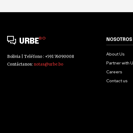
BO
NOSOTROS
URBE
About Us
Bolivia | Teléfono : +591 76090008
Partner with 
Contáctanos:
notas@urbe.bo
Careers
Contact us