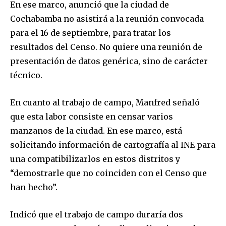
En ese marco, anunció que la ciudad de
Cochabamba no asistirá a la reunión convocada
para el 16 de septiembre, para tratar los
resultados del Censo. No quiere una reunión de
presentación de datos genérica, sino de carácter
técnico.
En cuanto al trabajo de campo, Manfred señaló
Join our community of
que esta labor consiste en censar varios
SUBSCRIBERS and be part of the
manzanos de la ciudad. En ese marco, está
conversation.
solicitando información de cartografía al INE para
una compatibilizarlos en estos distritos y
To subscribe, simply enter your email address on our website
“demostrarle que no coinciden con el Censo que
or click the subscribe button below. Don't worry, we respect
your privacy and won't spam your inbox. Your information is
han hecho”.
safe with us.
Indicó que el trabajo de campo duraría dos