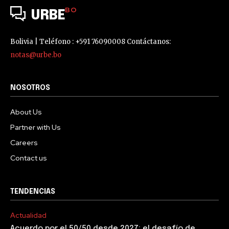
BO
URBE
Bolivia | Teléfono : +591 76090008 Contáctanos:
notas@urbe.bo
NOSOTROS
About Us
Partner with Us
Careers
Contact us
TENDENCIAS
Actualidad
Acuerdo por el 50/50 desde 2027: el desafío de