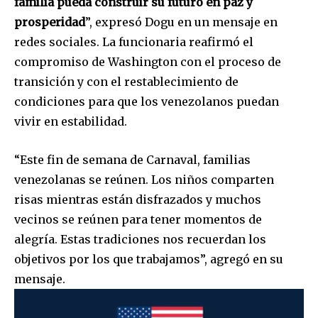
familia pueda construir su futuro en paz y
prosperidad
”, expresó Dogu en un mensaje en
redes sociales. La funcionaria reafirmó el
compromiso de Washington con el proceso de
transición y con el restablecimiento de
condiciones para que los venezolanos puedan
vivir en estabilidad.
Join our community of
SUBSCRIBERS and be part of the
“Este fin de semana de Carnaval, familias
conversation.
venezolanas se reúnen. Los niños comparten
risas mientras están disfrazados y muchos
To subscribe, simply enter your email address on our website
vecinos se reúnen para tener momentos de
or click the subscribe button below. Don't worry, we respect
your privacy and won't spam your inbox. Your information is
alegría. Estas tradiciones nos recuerdan los
safe with us.
objetivos por los que trabajamos”, agregó en su
mensaje.